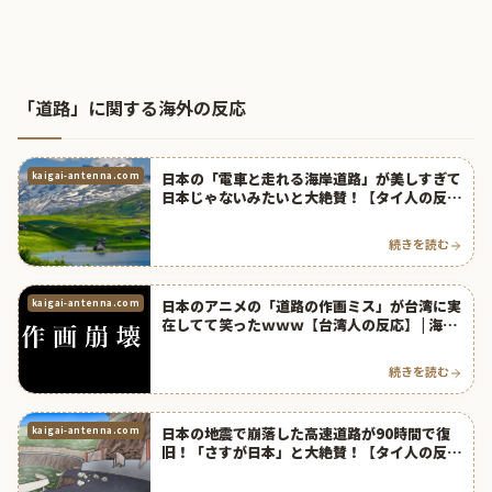
「道路」に関する海外の反応
日本の「電車と走れる海岸道路」が美しすぎて
kaigai-antenna.com
日本じゃないみたいと大絶賛！【タイ人の反
応】
続きを読む
日本のアニメの「道路の作画ミス」が台湾に実
kaigai-antenna.com
在してて笑ったｗｗｗ【台湾人の反応】 | 海外
の反応アンテナ
続きを読む
日本の地震で崩落した高速道路が90時間で復
kaigai-antenna.com
旧！「さすが日本」と大絶賛！【タイ人の反
応】