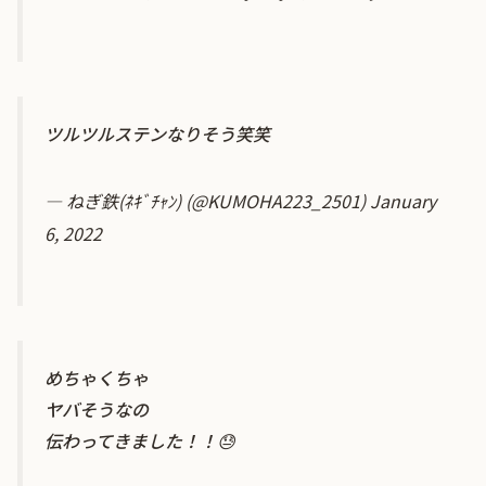
ツルツルステンなりそう笑笑
— ねぎ鉄(ﾈｷﾞﾁｬﾝ) (@KUMOHA223_2501)
January
6, 2022
めちゃくちゃ
ヤバそうなの
伝わってきました！！😓