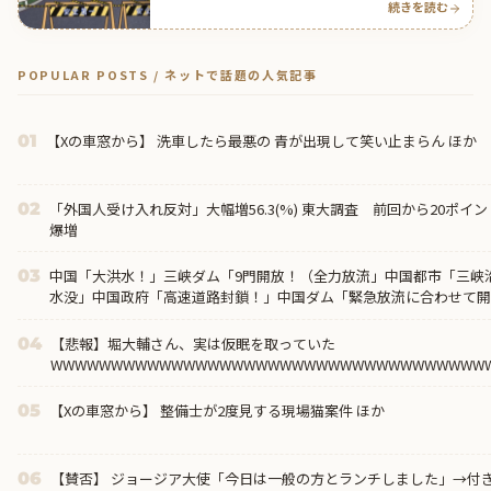
続きを読む
POPULAR POSTS / ネットで話題の人気記事
【Xの車窓から】 洗車したら最悪の 青が出現して笑い止まらん ほか
01
「外国人受け入れ反対」大幅増56.3(%) 東大調査 前回から20ポイ
02
爆増
中国「大洪水！」三峡ダム「9門開放！（全力放流」中国都市「三峡
03
水没」中国政府「高速道路封鎖！」中国ダム「緊急放流に合わせて開
崩れ発生」→
【悲報】堀大輔さん、実は仮眠を取っていた
04
WWWWWWWWWWWWWWWWWWWWWWWWWWWWWWWWWWWW
【Xの車窓から】 整備士が2度見する現場猫案件 ほか
05
【賛否】 ジョージア大使「今日は一般の方とランチしました」→付
06