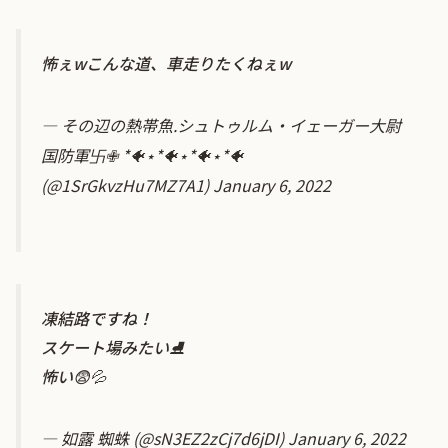
怖ぇwこんな道、車走りたくねぇw
— その辺の熱帯魚.シュトゥルム・イェーガー大尉
国防軍卐✙ *🐠⋆*🐠⋆*🐠⋆*🐠
(@1SrGkvzHu7MZ7A1)
January 6, 2022
凍結路ですね！
スケート場みたい⛸
怖い😨💦
— 如露 蜘蛛 (@sN3EZ2zCj7d6jDI)
January 6, 2022