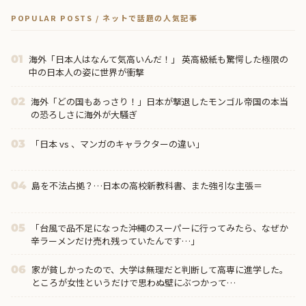
POPULAR POSTS / ネットで話題の人気記事
海外「日本人はなんて気高いんだ！」 英高級紙も驚愕した極限の
01
中の日本人の姿に世界が衝撃
海外「どの国もあっさり！」日本が撃退したモンゴル帝国の本当
02
の恐ろしさに海外が大騒ぎ
「日本 vs 、マンガのキャラクターの違い」
03
島を不法占拠？…日本の高校新教科書、また強引な主張＝
04
「台風で品不足になった沖縄のスーパーに行ってみたら、なぜか
05
辛ラーメンだけ売れ残っていたんです…」
家が貧しかったので、大学は無理だと判断して高専に進学した。
06
ところが女性というだけで思わぬ壁にぶつかって…