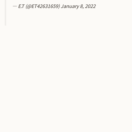
— E.T (@ET42631659)
January 8, 2022