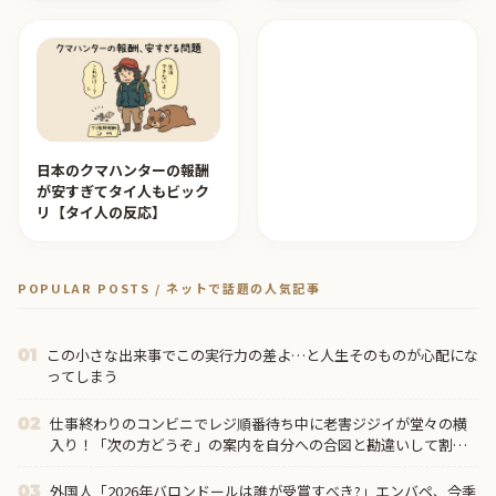
【タイ人の反応】
日本のクマハンターの報酬
が安すぎてタイ人もビック
リ【タイ人の反応】
POPULAR POSTS / ネットで話題の人気記事
この小さな出来事でこの実行力の差よ…と人生そのものが心配にな
01
ってしまう
仕事終わりのコンビニでレジ順番待ち中に老害ジジイが堂々の横
02
入り！「次の方どうぞ」の案内を自分への合図と勘違いして割り
込む身勝手な俺様思考にイライラ・・・
外国人「2026年バロンドールは誰が受賞すべき?」エンバペ、今季
03