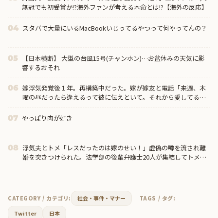
無冠でも初受賞か!?海外ファンが考える本命とは!?【海外の反応】
スタバで大量にいるMacBookいじってるやつって何やってんの？
04
【日本横断】 大型の台風15号(チャンホン)…お盆休みの天気に影
05
響するおそれ
嫁浮気発覚後１年。再構築中だった。嫁が嫁友と電話「来週、木
06
曜の昼だったら逢えるって彼に伝えといて。それから愛してるっ
て」…俺は汚嫁とバイパス嫁友に杀殳意を感じた→結果
やっぱり肉が好き
07
浮気夫とトメ「レスだったのは嫁のせい！」虚偽の噂を流され離
08
婚を突きつけられた。法学部の後輩弁護士20人が集結してトメ＆
夫＆プリを完全撃破←後輩たちを可愛がっていた恩が最高形で返
ってきた
CATEGORY / カテゴリ:
社会・事件・マナー
TAGS / タグ:
Twitter
日本