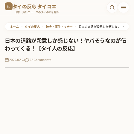
コ
タイの反応 タイコエ
ン
日本・海外ニュースのタイの声を翻訳
テ
ホーム
•
タイの反応
•
社会・事件・マナー
•
日本の道路が殺意しか感じない！ヤバそうなのが伝わってくる！【タイ人の反応】
ン
ツ
日本の道路が殺意しか感じない！ヤバそうなのが伝
へ
わってくる！【タイ人の反応】
ス
2022.02.23
22 Comments
キ
ッ
プ