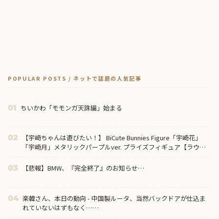
POPULAR POSTS / ネットで話題の人気記事
ちいかわ「モモンガ天誅編」始まる
01
【宇崎ちゃんは遊びたい！】 BiCute Bunnies Figure「宇崎花」
02
「宇崎月」メタリックパープルver. プライズフィギュア【ラウン
ドワン限定で展開決定】
【悲報】BMW、『完全終了』のお知らせ…
03
楽韓さん、本日の動向 - 中国製ルータ、当然バックドアが仕込ま
04
れていないはずもなく……