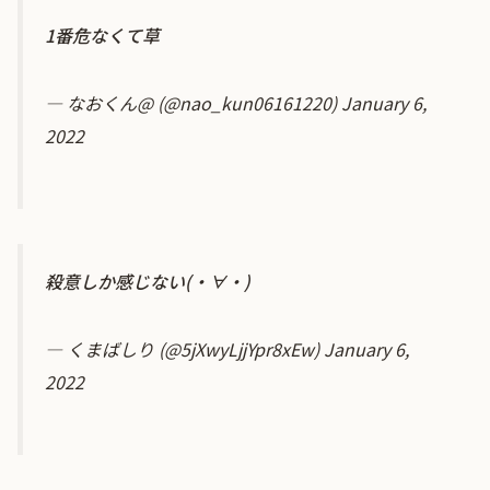
1番危なくて草
— なおくん@ (@nao_kun06161220)
January 6,
2022
殺意しか感じない(・∀・)
— くまばしり (@5jXwyLjjYpr8xEw)
January 6,
2022