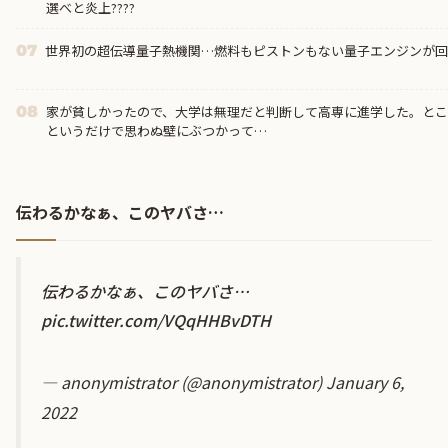
選べと炎上????
世界初の超伝導量子熱機関…燃料もピストンもない量子エンジンが回
07
家が貧しかったので、大学は無理だと判断して高専に進学した。と
08
というだけで思わぬ壁にぶつかって…
伝わるかなぁ、このヤバさ…
伝わるかなぁ、このヤバさ…
pic.twitter.com/VQqHHBvDTH
— anonymistrator (@anonymistrator)
January 6,
2022