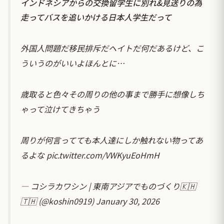
インドネシアからの交換留学生に別れ&見送りの為
走ってバスを追いかける日本人学生だって
外国人問題だ移民排斥だヘイトだ何だあるけど、こ
ういうのがいいよほんとに…
歳取ると色々その周りの他の事まで勝手に想像しち
ゃって泣けてきちゃう
周りが何言ってても本人達にしか触れない物ってあ
るよな
pic.twitter.com/VWKyuEoHmH
— コシラカワシン | 東南アジアでものづくり🇰🇭
🇹🇭 (@koshin0919)
January 30, 2026