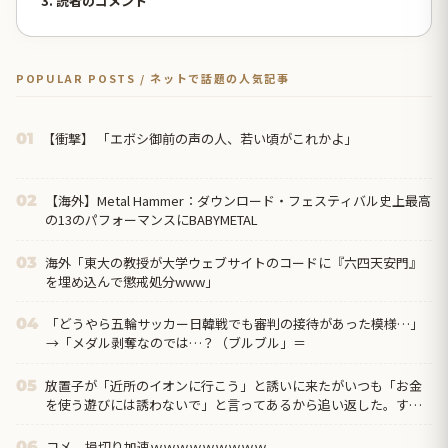
3. 読者のコメント
POPULAR POSTS / ネットで話題の人気記事
【衝撃】 「エボシ御前の声の人、若い頃がこれかよ」
01
【海外】Metal Hammer：ダウンロード・フェスティバル史上最高
02
の13のパフォーマンスにBABYMETAL
海外「東大の教授が大学ウェブサイトのコードに『六四天安門』
03
を埋め込んで懲戒処分www」
「どうやら五輪サッカー日韓戦でも審判の接待があった模様…」
04
→「メダル剥奪なのでは…？（ブルブル」＝
放置子が「近所のイオンに行こう」と誘いに来たがいつも「お金
05
を使う遊びには誘わないで」と言ってあるから追い返した。する
と放置母から苦情が来て「正月だから良いじゃない。貴女は
コメ 損切り加速ｗｗｗｗｗｗｗｗｗ
06