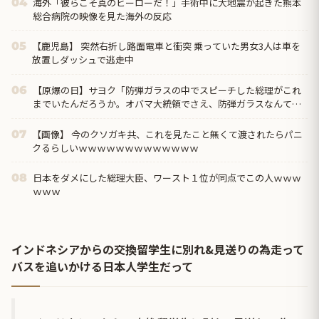
海外「彼らこそ真のヒーローだ！」手術中に大地震が起きた熊本
04
総合病院の映像を見た海外の反応
【鹿児島】 突然右折し路面電車と衝突 乗っていた男女3人は車を
05
放置しダッシュで逃走中
【原爆の日】サヨク「防弾ガラスの中でスピーチした総理がこれ
06
までいたんだろうか。オバマ大統領でさえ、防弾ガラスなんてな
かった！」→石破茂＆オバマ大...
【画像】 今のクソガキ共、これを見たこと無くて渡されたらパニ
07
クるらしいｗｗｗｗｗｗｗｗｗｗｗｗｗ
日本をダメにした総理大臣、ワースト１位が同点でこの人ｗｗｗ
08
ｗｗｗ
インドネシアからの交換留学生に別れ&見送りの為走って
バスを追いかける日本人学生だって