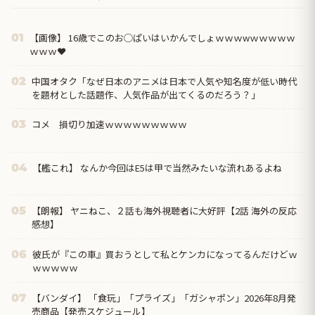
【画像】 16歳でこのお◯ぱいはいかんでしょｗｗｗwｗｗｗｗｗ
01
ｗｗｗ❤
中国オタク「なぜ日本のアニメは日本で人気や知名度が低い時代
02
を題材とした話題作、人気作品が出てくるのだろう？」
コメ 損切り加速ｗｗｗｗｗｗｗｗｗ
03
【艦これ】 なんか今回はE5は甲で当然みたいな流れあるよね
04
【朗報】 ヤニねこ、２話も海外視聴者に大好評【2話 海外の反応
05
感想】
彼氏が『この車』買おうとして私とケンカになってるんだけどｗ
06
ｗｗｗｗｗ
【バンダイ】 「食玩」「プライズ」「ガシャポン」2026年8月発
07
売商品【発売スケジュール】