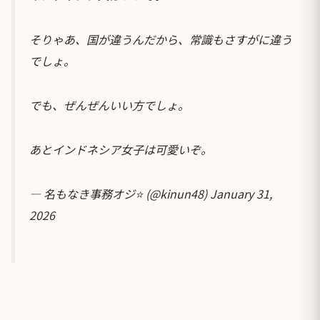
そりゃあ、国が違うんだから、常識もさすがに違う
でしょ。
でも、ぜんぜんいい方でしょ。
あとインドネシア女子は可愛いぞ。
— 名もなき事務オジ⭐️ (@kinun48)
January 31,
2026