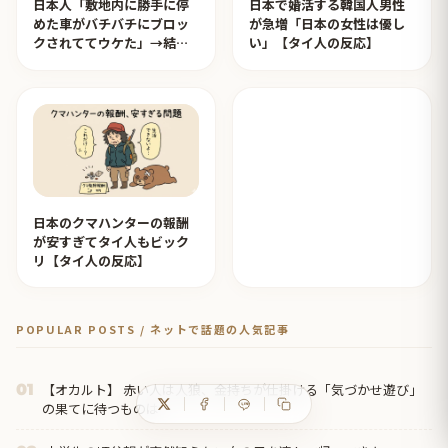
日本人「敷地内に勝手に停
日本で婚活する韓国人男性
めた車がバチバチにブロッ
が急増「日本の女性は優し
クされててウケた」→結末
い」【タイ人の反応】
がめっちゃおもろいｗｗｗ
【タイ人の反応】
日本のクマハンターの報酬
が安すぎてタイ人もビック
リ【タイ人の反応】
POPULAR POSTS / ネットで話題の人気記事
【オカルト】 赤い人は人狼、金持ちが仕掛ける「気づかせ遊び」
01
の果てに待つものは…