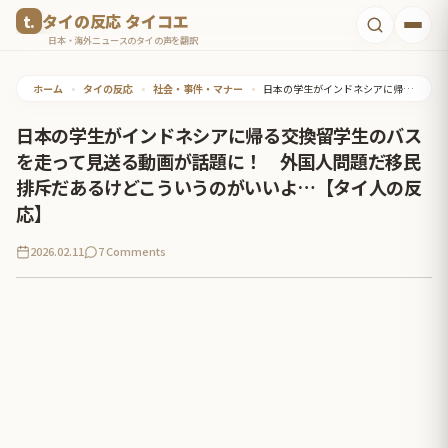
コ
タイの反応 タイコエ
ン
日本・海外ニュースのタイの声を翻訳
テ
ホーム
•
タイの反応
•
社会・事件・マナー
•
日本の学生がインドネシアに帰る交換留学生のバスを走って見送る動画が話題に！ 外国人問題だ移民排斥だあるけどこういうのがいいよ…【タイ人の反応】
ン
ツ
日本の学生がインドネシアに帰る交換留学生のバス
へ
を走って見送る動画が話題に！ 外国人問題だ移民
ス
排斥だあるけどこういうのがいいよ…【タイ人の反
キ
応】
ッ
2026.02.11
7 Comments
プ