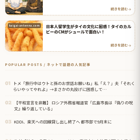
続きを読む
日本人留学生がタイの文化に困惑！タイのカル
kaigai-antenna.com
ビーのCMがシュールで面白い！
続きを読む
POPULAR POSTS / ネットで話題の人気記事
トメ「旅行中はウトと孫のお世話お願いね」私「え？」夫「それく
01
らいやってやれよ」→まさかの丸投げに困惑して…
【平和宣言を非難】 ロシア外務省報道官「広島市長は『偽りの呪
02
文』繰り返している」
KDDI、楽天への回線貸し出し終了へ 都市部で9月末に
03