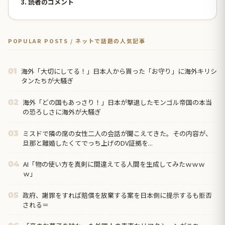
3. 読者のコメント
POPULAR POSTS / ネットで話題の人気記事
海外「大切にしてる！」日本人から貰った「お守り」に海外キリシ
01
タンたちが大騒ぎ
海外「どの国もあっさり！」日本が撃退したモンゴル帝国の本当
02
の恐ろしさに海外が大騒ぎ
ミスドで隣の席の女性二人の会話が聞こえてきた。その内容が、
03
旦那と離婚したくてでっち上げのDV証拠を...
AI「物の使い方を真剣に間違えてる人間を生成してみたｗｗｗ
04
ｗ」
政府、謝罪をすれば賠償を放棄する案を日本側に提示するも拒否
05
される＝