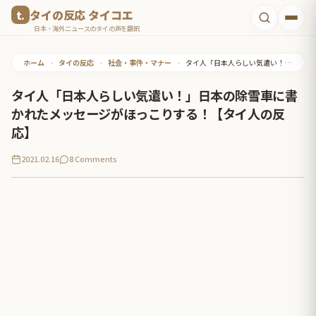
コ
タイの反応 タイコエ
ン
日本・海外ニュースのタイの声を翻訳
テ
ホーム
•
タイの反応
•
社会・事件・マナー
•
タイ人「日本人らしい気遣い！」日本の除雪車に書かれたメッセージがほっこりする！【タイ人の反応】
ン
ツ
タイ人「日本人らしい気遣い！」日本の除雪車に書
へ
かれたメッセージがほっこりする！【タイ人の反
ス
応】
キ
2021.02.16
8 Comments
ッ
プ