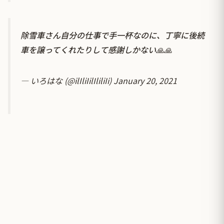
除雪車さん自分の仕事で手一杯なのに、丁寧に後続
車を譲ってくれたりして感謝しかない🙏🙏
— いろはな (@ilIliIilIliliIi)
January 20, 2021