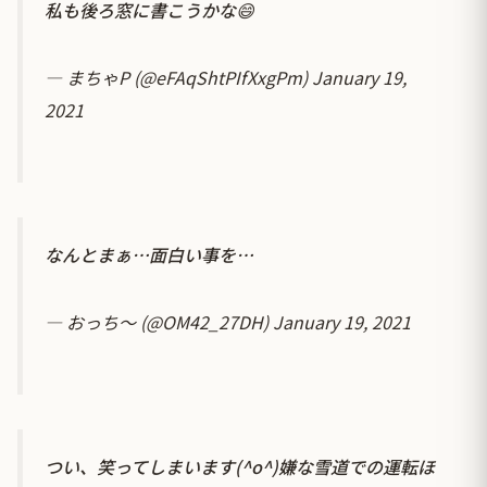
私も後ろ窓に書こうかな😄
— まちゃP (@eFAqShtPIfXxgPm)
January 19,
2021
なんとまぁ…面白い事を…
— おっち～ (@OM42_27DH)
January 19, 2021
つい、笑ってしまいます(^o^)嫌な雪道での運転ほ