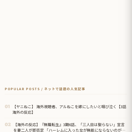
POPULAR POSTS / ネットで話題の人気記事
【ヤニねこ】 海外視聴者、アルねこを嫁にしたいと咽び泣く【3話
01
海外の反応】
【海外の反応】『無職転生』3期6話、「三人目は娶らない」宣言
02
を妻二人が即否定 「ハーレムに入った女が無能にならないのがこ