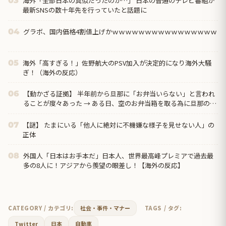
海外「全部日本の真似だったのか…」 日本の普通のテレビ番組が
03
最新SNSの数十年先を行っていたと話題に
グラボ、国内価格4割値上げかｗｗｗｗｗｗｗｗｗｗｗｗｗｗｗｗ
04
海外「高すぎる！」佐野航大のPSV加入が決定的になり海外大騒
05
ぎ！（海外の反応）
【動かざる証拠】 半年前から旦那に「お弁当いらない」と言われ
06
ることが度々あった → ある日、空のお弁当箱を取る為に旦那の鞄
を開けた時に、衝撃のブツを発見してしまう…
【謎】 たまにいる「他人に絶対に不機嫌な様子を見せない人」の
07
正体
外国人「日本はお手本だ」日本人、世界最高峰プレミアで過去最
08
多の8人に！アジアから羨望の眼差し！【海外の反応】
CATEGORY / カテゴリ:
社会・事件・マナー
TAGS / タグ:
Twitter
日本
自動車