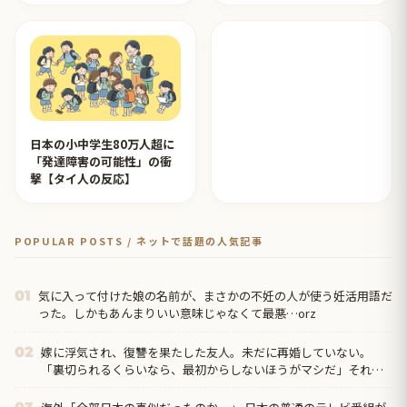
日本の小中学生80万人超に
「発達障害の可能性」の衝
撃【タイ人の反応】
POPULAR POSTS / ネットで話題の人気記事
気に入って付けた娘の名前が、まさかの不妊の人が使う妊活用語だ
01
った。しかもあんまりいい意味じゃなくて最悪…orz
嫁に浮気され、復讐を果たした友人。未だに再婚していない。
02
「裏切られるくらいなら、最初からしないほうがマシだ」それ聞
いて、なんか泣けちまった…