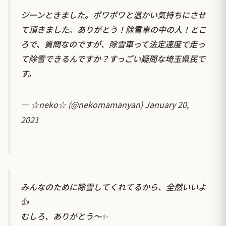
ジーンときました。ポワポワと温かい気持ちにさせ
て頂きました。ありがとう！除雪車の中の人！とこ
ろで、質問なのですが、除雪車って法定速度で走っ
て除雪できるんですか？すっごい疑問な埼玉県民で
す。
— ☆neko☆ (@nekomamanyan)
January 20,
2021
みんなのために除雪してくれてるから、全然いいよ
👍
むしろ、ありがとう〜✨