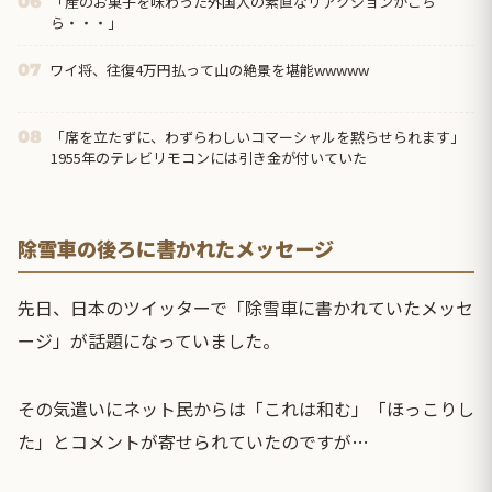
「産のお菓子を味わった外国人の素直なリアクションがこち
06
ら・・・」
ワイ将、往復4万円払って山の絶景を堪能wwwww
07
「席を立たずに、わずらわしいコマーシャルを黙らせられます」
08
1955年のテレビリモコンには引き金が付いていた
除雪車の後ろに書かれたメッセージ
先日、日本のツイッターで「除雪車に書かれていたメッセ
ージ」が話題になっていました。
その気遣いにネット民からは「これは和む」「ほっこりし
た」とコメントが寄せられていたのですが…