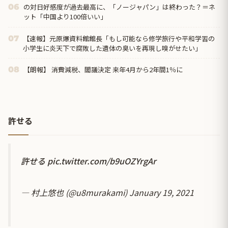
の対日好感度が過去最高に、「ノージャパン」は終わった？＝ネ
06
ット「中国より100倍いい」
【速報】元原爆資料館館長「もし可能なら修学旅行や平和学習の
07
小学生に炎天下で腐敗した遺体の臭いを再現し嗅がせたい」
【朗報】 消費減税、閣議決定 来年4月から2年間1％に
08
許せる
許せる
pic.twitter.com/b9uOZYrgAr
— 村上悠也 (@u8murakami)
January 19, 2021