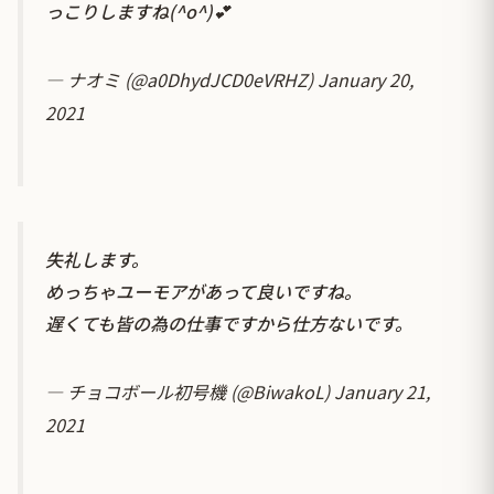
っこりしますね(^o^)💕
— ナオミ (@a0DhydJCD0eVRHZ)
January 20,
2021
失礼します。
めっちゃユーモアがあって良いですね。
遅くても皆の為の仕事ですから仕方ないです。
— チョコボール初号機 (@BiwakoL)
January 21,
2021