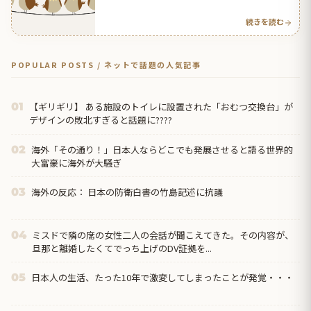
反応アンテナ
続きを読む
POPULAR POSTS / ネットで話題の人気記事
【ギリギリ】 ある施設のトイレに設置された「おむつ交換台」が
01
デザインの敗北すぎると話題に????
海外「その通り！」日本人ならどこでも発展させると語る世界的
02
大富豪に海外が大騒ぎ
海外の反応： 日本の防衛白書の竹島記述に抗議
03
ミスドで隣の席の女性二人の会話が聞こえてきた。その内容が、
04
旦那と離婚したくてでっち上げのDV証拠を...
日本人の生活、たった10年で激変してしまったことが発覚・・・
05