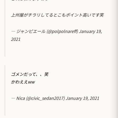
上州屋がチラリしてるとこもポイント高いです笑
— ジャンピエール (@polpolnareff)
January 19,
2021
ゴメンだって、、笑
かわええww
— Nica (@civic_sedan2017)
January 19, 2021