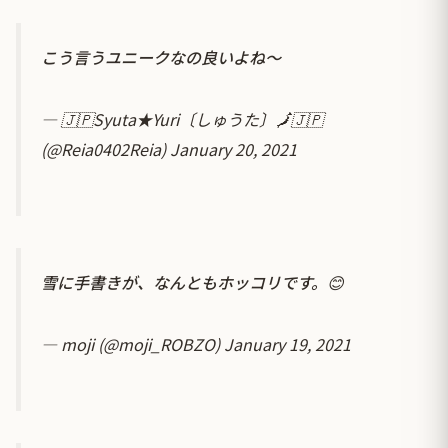
こう言うユニークなの良いよね〜
— 🇯🇵Syuta★Yuri〔しゅうた〕🗾🇯🇵
(@Reia0402Reia)
January 20, 2021
雪に手書きが、なんともホッコリです。😊
— moji (@moji_ROBZO)
January 19, 2021