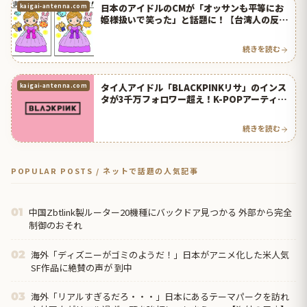
日本のアイドルのCMが「オッサンも平等にお
kaigai-antenna.com
姫様扱いで笑った」と話題に！【台湾人の反
応】 | 海外の反応アンテナ
続きを読む
タイ人アイドル「BLACKPINKリサ」のインス
kaigai-antenna.com
タが3千万フォロワー超え！K-POPアーティス
ト初の快挙！【タイ人の反応】
続きを読む
POPULAR POSTS / ネットで話題の人気記事
中国Zbtlink製ルーター20機種にバックドア見つかる 外部から完全
01
制御のおそれ
海外「ディズニーがゴミのようだ！」日本がアニメ化した米人気
02
SF作品に絶賛の声が 到中
海外「リアルすぎるだろ・・・」日本にあるテーマパークを訪れ
03