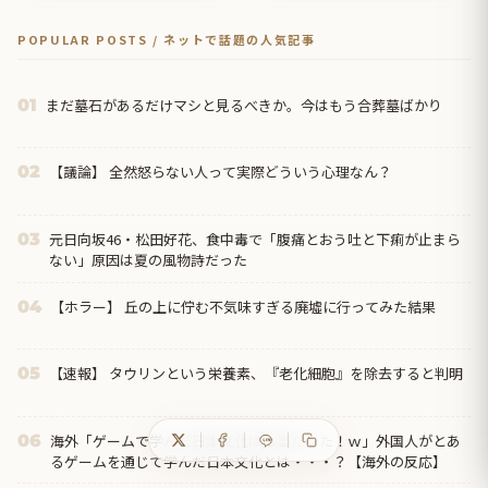
POPULAR POSTS / ネットで話題の人気記事
まだ墓石があるだけマシと見るべきか。今はもう合葬墓ばかり
01
【議論】 全然怒らない人って実際どういう心理なん？
02
元日向坂46・松田好花、食中毒で「腹痛とおう吐と下痢が止まら
03
ない」原因は夏の風物詩だった
【ホラー】 丘の上に佇む不気味すぎる廃墟に行ってみた結果
04
【速報】 タウリンという栄養素、『老化細胞』を除去すると判明
05
海外「ゲームで学んだ日本文化は本当だった！ｗ」外国人がとあ
06
るゲームを通じて学んだ日本文化とは・・・？【海外の反応】