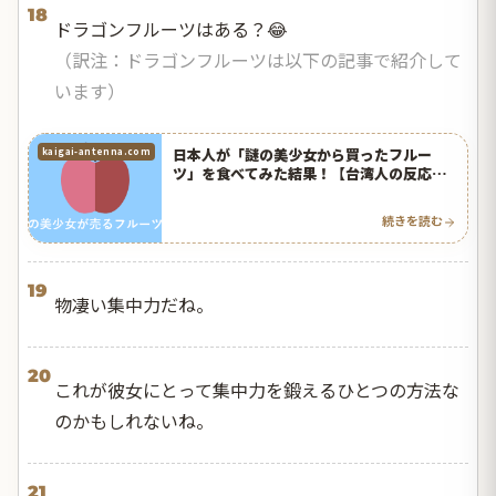
18
ドラゴンフルーツ
はある？😂
（訳注：ドラゴンフルーツは以下の記事で紹介して
います）
日本人が「謎の美少女から買ったフルー
kaigai-antenna.com
ツ」を食べてみた結果！【台湾人の反応】 |
海外の反応アンテナ
続きを読む
19
物凄い集中力だね。
20
これが彼女にとって集中力を鍛えるひとつの方法な
のかもしれないね。
21