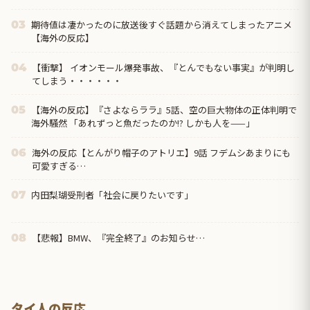
期待値は凄かったのに放送後すぐ話題から消えてしまったアニメ
03
【海外の反応】
【衝撃】 イオンモール爆発事故、『とんでもない事実』が判明し
04
てしまう・・・・・・
【海外の反応】『さよならララ』5話、空の巨大物体の正体判明で
05
海外騒然 「あれずっと魚だったのか!? しかも人を——」
海外の反応【とんがり帽子のアトリエ】9話 フデムシあまりにも
06
可愛すぎる…
内田梨瑚受刑者「社会に戻りたいです」
07
【悲報】BMW、『完全終了』のお知らせ…
08
タイ人の反応