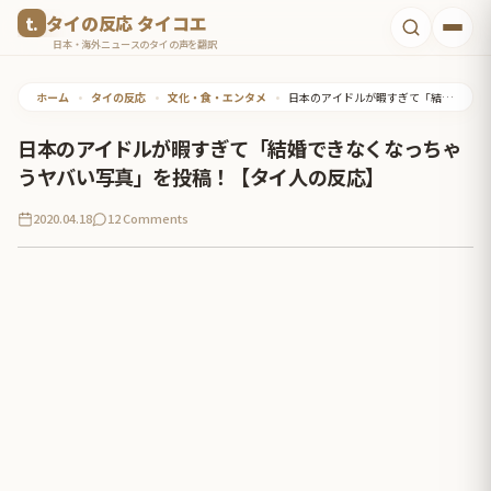
コ
タイの反応 タイコエ
ン
日本・海外ニュースのタイの声を翻訳
テ
ホーム
•
タイの反応
•
文化・食・エンタメ
•
日本のアイドルが暇すぎて「結婚できなくなっちゃうヤバい写真」を投稿！【タイ人の反応】
ン
ツ
日本のアイドルが暇すぎて「結婚できなくなっちゃ
へ
うヤバい写真」を投稿！【タイ人の反応】
ス
2020.04.18
12 Comments
キ
ッ
プ