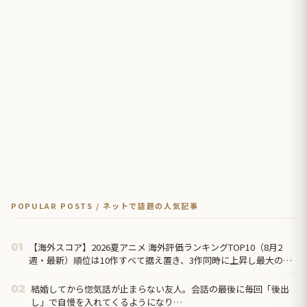
POPULAR POSTS / ネットで話題の人気記事
【海外スコア】2026夏アニメ 海外評価ランキングTOP10（8月2
01
週・最新）順位は10作すべて据え置き、3作同時に上昇し最大の上
げ幅は『正反対な君と僕』第2期
結婚してから惚気話が止まらない友人。会話の最後に毎回「後出
02
し」で自慢を入れてくるようになり…