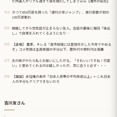
た外国人がリアル過ぎて頭を強打してしまうｗｗ【海外の反応】
かつて650万部を誇った「週刊少年ジャンプ」、発行部数が初の
04
100万部割れ
結婚してから惚気話が止まらない友人。会話の最後に毎回「後出
05
し」で自慢を入れてくるようになり…
【速報】 農家、キレる「高市総理には愛想尽かした今年でやめる
06
ぞ」コメ売値は生産原価の半分以下、肥料代や燃料代は高騰
夫の妹がやたら私とお揃いにしたがる。「それいいですね！可愛
07
い」と誉めてくれるのは嬉しかったが、次に会うと必ず・・・
【議論】永住権の条件「日本人世帯の平均年収以上」←これ日本
08
人の半分もクリアできないだろ
吉川友さん