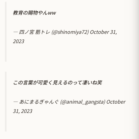
教育の賜物やんww
— 四ノ宮 筋トレ (@shinomiya72)
October 31,
2023
この言葉が可愛く見えるのって凄いね笑
— あにまるぎゃんぐ (@animal_gangsta)
October
31, 2023