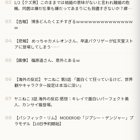
1/2【クズ男】このままでは結婚の意味がないと言われ離婚の危
02
機。同居は嫌だ仕事も嫌だってあまりにも我儘すぎないか？嫁の
方が収入多いんだから俺の代わりにバイクの借金返してくれ→
【吉報】 博多どんたくエチすぎるｗｗｗｗｗｗｗｗｗｗｗｗｗｗ
03
ｗ
【悲報】 めっちゃカメレオンさん、早速パクリゲーが任天堂スト
04
アに登場してしまう……
【画像】 福原遥さん、意外とあるｗ
05
【海外の反応】 ヤニねこ 第5話 「面白くて狂っているけど、世界
06
観やキャラクター設定は本当に深い」
ヤニねこ 3話 海外の反応 感想：キレイで面白いパーフェクト美
07
人、カンサイ猫登場。
【パシフィック・リム】 MODEROID「ジプシー・デンジャー」プ
08
ラモデル【10日予約開始】