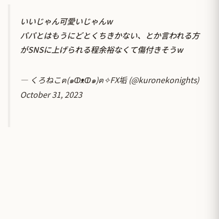
いいじゃん可愛いじゃんw
パパとはもうにどとくちきかない、とか言われる方
がSNSに上げられる程余裕なくて傷付きそうw
— くろねこฅ(๑ↀᴥↀ๑)ฅ✧FX垢 (@kuronekonights)
October 31, 2023