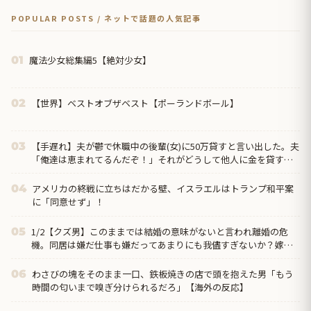
POPULAR POSTS / ネットで話題の人気記事
魔法少女総集編5【絶対少女】
01
【世界】ベストオブザベスト【ポーランドボール】
02
【手遅れ】夫が鬱で休職中の後輩(女)に50万貸すと言い出した。夫
03
「俺達は恵まれてるんだぞ！」それがどうして他人に金を貸すと
いう発想に結び付くんだ？→さらに驚いたことに…
アメリカの終戦に立ちはだかる壁、イスラエルはトランプ和平案
04
に「同意せず」！
1/2【クズ男】このままでは結婚の意味がないと言われ離婚の危
05
機。同居は嫌だ仕事も嫌だってあまりにも我儘すぎないか？嫁の
方が収入多いんだから俺の代わりにバイクの借金返してくれ→
わさびの塊をそのまま一口、鉄板焼きの店で頭を抱えた男「もう
06
時間の匂いまで嗅ぎ分けられるだろ」【海外の反応】