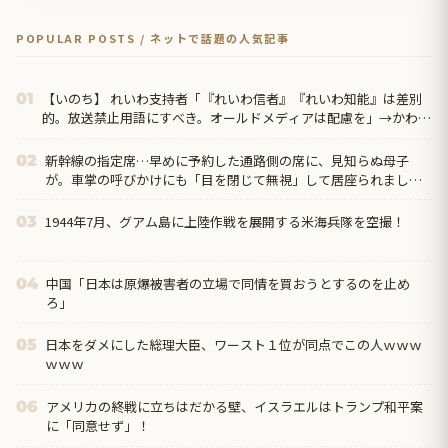
POPULAR POSTS / ネットで話題の人気記事
【いのち】 れいわ支持者「『れいわ信者』『れいわ知能』は差別
01
的。放送禁止用語にすべき。オールドメディアは配慮を」→かわり
にピッタリの名称が...
新幹線の指定席…早めに予約した通路側の席に、見知らぬ母子
02
が。車掌の呼びかけにも「目を閉じて無視」して居座られまし
た。無理やり奪われた席は、...
1944年7月、グアム島に上陸作戦を展開する米海兵隊を空撮！
03
中国「日本は原爆被害者の立場で同情を買おうとするのを止め
04
ろ」
日本をダメにした総理大臣、ワースト１位が同点でこの人ｗｗｗ
05
ｗｗｗ
アメリカの終戦に立ちはだかる壁、イスラエルはトランプ和平案
06
に「同意せず」！