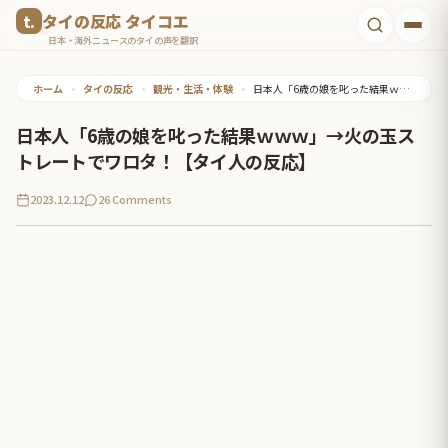
コ
タイの反応 タイコエ
ン
日本・海外ニュースのタイの声を翻訳
テ
ホーム
•
タイの反応
•
観光・生活・体験
•
日本人「6歳の娘を叱った結果ｗｗｗ」→火の玉ストレートでワロタ！【タイ人の反応】
ン
ツ
日本人「6歳の娘を叱った結果ｗｗｗ」→火の玉ス
へ
トレートでワロタ！【タイ人の反応】
ス
2023.12.12
26 Comments
キ
ッ
プ