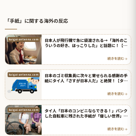
「手紙」に関する海外の反応
日本人が飛行機で急に袋渡される→「海外のこ
kaigai-antenna.com
ういうの好き、ほっこりした」と話題に！【タ
イ人の反応】
続きを読む
日本のゴミ収集員に次々と寄せられる感謝の手
kaigai-antenna.com
紙にタイ人「さすが日本人だ」と絶賛！【タイ
人の反応】
続きを読む
タイ人「日本のコンビニならできる！」パンク
kaigai-antenna.com
した自転車に残された手紙が「優しい世界」と
ネットで大絶賛！【タイ人の反応】
続きを読む