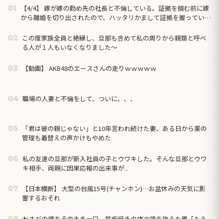
【4/4】 嫁が嫁の勤め先の社長と不倫している。証拠を掴む前に嫁
01
から離婚を切り出されたので、ハッタリかまして証拠を握っている
フリしたら、向こうから示談話を振ってきたｗ
この度家族全員と絶縁し、旦那も含めて私の周りから親類と呼べ
02
る人が１人もいなくなりました～
【動画】 AKB48のエースさんの走りｗｗｗｗｗ
03
職場の人妻と不倫をして、ついに、、、
04
「君は彼の親じゃない」と10年言われ続けた妻、ある日から薬の
05
管理も着替えの声かけもやめた
私の友達の旦那が新入社員の子とウワキした。そんな旦那とウワ
06
キ相手、両親に因果応報の出来事が...
【日本横断】 大型の台風15号(チャンホン)…お盆休みの天気に影
07
響するおそれ
わさびの塊をそのまま一口、鉄板焼きの店で頭を抱えた男「もう
08