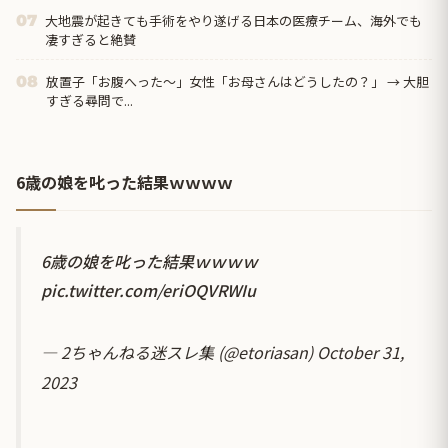
大地震が起きても手術をやり遂げる日本の医療チーム、海外でも
07
凄すぎると絶賛
放置子「お腹へった～」女性「お母さんはどうしたの？」 → 大胆
08
すぎる尋問で...
6歳の娘を叱った結果ｗｗｗｗ
6歳の娘を叱った結果ｗｗｗｗ
pic.twitter.com/eriOQVRWIu
— 2ちゃんねる迷スレ集 (@etoriasan)
October 31,
2023