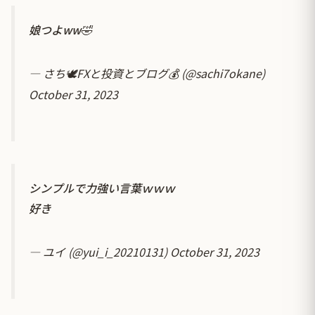
娘つよww🤣
— さち🕊️FXと投資とブログ💰 (@sachi7okane)
October 31, 2023
シンプルで力強い言葉ｗｗｗ
好き
— ユイ (@yui_i_20210131)
October 31, 2023