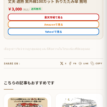
丈夫 遮熱 紫外線100カット 折りたたみ傘 無地
￥3,000
送料無料
(税込)
楽天市場で見る
Amazonで見る
Yahoo!で見る
เมื่อลูกสาววัย 6 ขวบถูกคุณพ่อดุ และนี่คือความในใจของน้องที่มีต่อคุณพ่อ…
SHARE ON :
X
FB
LINE
COPY
こちらの記事もおすすめです