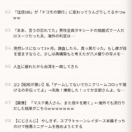
「住信SBI」が「ドコモの銀行」に変わってうんざりしてるやつw
02
w w
「ああ、言うの忘れてた」男性全員タキシードの結婚式で一人だ
03
けスーツだった夫、海外の判定は…
突然レスになって3ヶ月。調査したら、真っ黒だった。もし嫁が目
04
を覚ますならと、少しは再構築もと考えたが八メ撮りの写メを何
枚も見て無理だと悟った。だから俺は嫁と間男に制裁を…
人生に疲れたから台湾を一周してきた
05
2/2【昭和が悪い】私「ゲームしてないでカニクリームコロッケ揚
06
げるの手伝ってよ」→失敗！爆発した！ってか旦那さんよ、なん
で文句言うわけ？→離婚の危機…クリームコロッケが憎い…
【画像】 「マスク美人さん、また我々を欺く」←海外でも流行り
07
だした結果がこちらw w w w w w w
【にじさんじ】 やしきず、スプラトゥーンレイダース本編そっち
08
のけで極悪ミニゲームを極めようとする