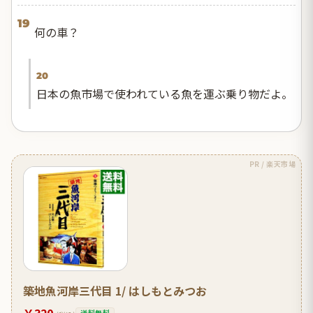
19
何の車？
20
日本の魚市場で使われている魚を運ぶ乗り物だよ。
PR / 楽天市場
築地魚河岸三代目 1/ はしもとみつお
￥320
送料無料