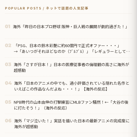
POPULAR POSTS / ネットで話題の人気記事
海外「昨日の日本プロ野球 阪神・巨人戦の展開が劇的過ぎた！」
01
「PSG、日本の鈴木彩艶に約60億円で正式オファー・・・」
02
→「あいつがそれほどなのか（ﾌﾞﾙﾌﾞﾙ）」「レギュラーとして出
れるとは思わないけど、それでもやっぱり羨ましいね」
海外「さすが日本！」日本の医療従事者の倫理観の高さに海外が
03
超感動
海外「日本のアニメの中でも、過小評価されている隠れた名作と
04
いえばこの作品なんだよね・・・！」【海外の反応】
NPB時代の山本由伸の打撃練習にMLBファン騒然！←「大谷の後
05
に打たそう！」（海外の反応）
海外「マジ泣いた！」実話を描いた日本の最新アニメの完成度に
06
海外が超感動