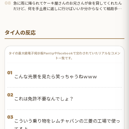
急に雨に降られてケーキ屋さんのお兄さんが傘を貸してくれたん
08
だけど、何を手土産に返しに行けばいいか分からなくて結局手ぶ
らで返しに行ったのだが…
タイ人の反応
タイの最大級電子掲示板PantipやFacebookで交わされていたリアルなコメン
ト一覧です。
01
こんな光景を見たら笑っちゃうねｗｗｗ
02
これは免許不要なんでしょ？
03
こういう乗り物をレムチャバンの三菱の工場で使っ
てるよ。