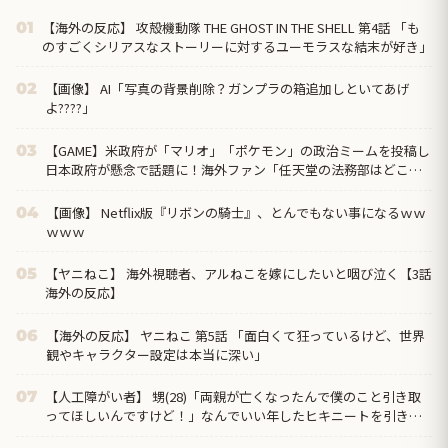
【海外の反応】 攻殻機動隊 THE GHOST IN THE SHELL 第4話 「も
01
のすごくシリアスなストーリーに対するユーモラスな結末が好き」
【画像】 AI「写真の背景削除？ガンプラの箱追加しといてあげ
02
よ????」
【GAME】米政府が「マリオ」「ポケモン」の政治ミームを投稿し
03
日本政府が懸念で話題に！海外ファン「任天堂の法務部はどこ行
ったんだ？」
【画像】 Netflix版『リボンの騎士』、とんでもない事になるｗｗ
04
ｗｗｗ
【ヤニねこ】 海外視聴者、アルねこを嫁にしたいと咽び泣く【3話
05
海外の反応】
【海外の反応】 ヤニねこ 第5話 「面白くて狂っているけど、世界
06
観やキャラクター設定は本当に深い」
【人工障がい者】 甥(28)「両親が亡くなったんで僕のこと引き取
07
ってほしいんですけど！」なんでいい年したヒキニートを引き取
らなきゃいけないんだ...