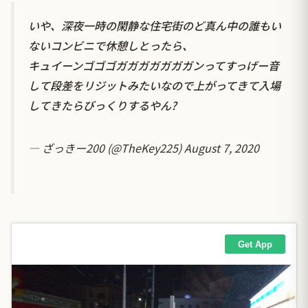
いや、深夜一時の閑静な住宅街のど真ん中の誰もい
ないコンビニで休憩しとったら、
キュイーンゴゴゴガガガガガガガンってすっげー音
して段差をリジットみたいなので上がってきて入場
してきたらびっくりするやん?
— ざっきー200 (@TheKey225)
August 7, 2020