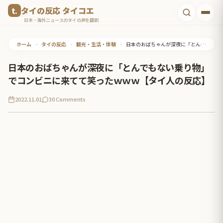
コ
タイの反応 タイコエ
ン
日本・海外ニュースのタイの声を翻訳
テ
ホーム
•
タイの反応
•
観光・生活・体験
•
日本のおばちゃんが深夜に「とんでもない乗り物」でコンビニに来てて笑ったｗｗｗ【タイ人の反応】
ン
ツ
日本のおばちゃんが深夜に「とんでもない乗り物」
へ
でコンビニに来てて笑ったｗｗｗ【タイ人の反応】
ス
2022.11.01
30 Comments
キ
ッ
プ