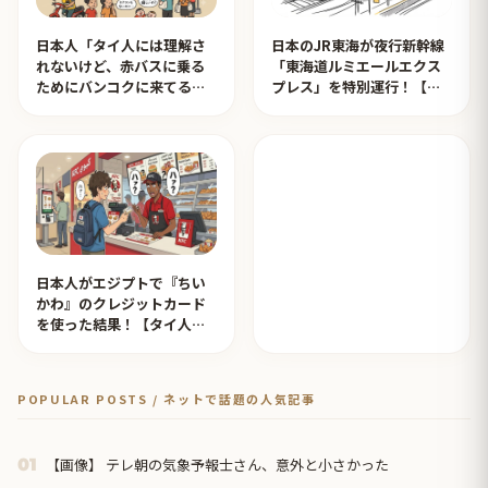
日本人「タイ人には理解さ
日本のJR東海が夜行新幹線
れないけど、赤バスに乗る
「東海道ルミエールエクス
ためにバンコクに来てる日
プレス」を特別運行！【タ
本人が一定数います」【タ
イ人の反応】
イ人の反応】
日本人がエジプトで『ちい
かわ』のクレジットカード
を使った結果！【タイ人の
反応】
POPULAR POSTS / ネットで話題の人気記事
【画像】 テレ朝の気象予報士さん、意外と小さかった
01