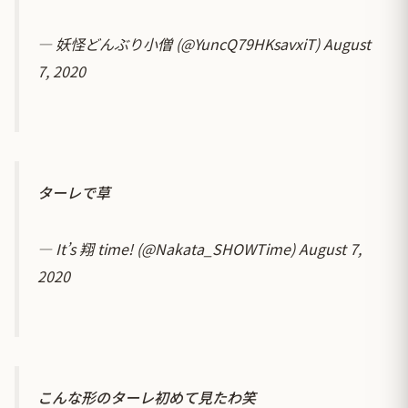
— 妖怪どんぶり小僧 (@YuncQ79HKsavxiT)
August
7, 2020
ターレで草
— It’s 翔 time! (@Nakata_SHOWTime)
August 7,
2020
こんな形のターレ初めて見たわ笑