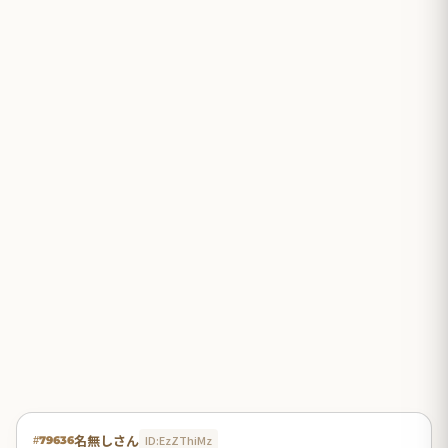
名無しさん
ID:EzZThiMz
#79636