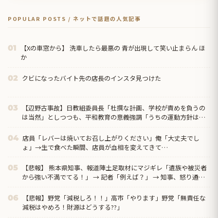
POPULAR POSTS / ネットで話題の人気記事
【Xの車窓から】 洗車したら最悪の 青が出現して笑い止まらん ほ
01
か
クビになったバイト先の店長のインスタ見つけた
02
【辺野古事故】日教組委員長「杜撰な計画、学校が責めを負うの
03
は当然」としつつも、平和教育の意義強調「うちの運動方針は極
めてバランス良い」
店員「レバーは焼いてお召し上がりください」俺「大丈夫でし
04
ょ」→生で食べた瞬間、店員が血相を変えてきて…
【悲報】 熊本県知事、報道陣土足取材にマジギレ「遺族や被災者
05
から強い不満でてる！」 → 記者「例えば？」 → 知事、怒り通り
越して呆れてしまう ………
【悲報】野党「減税しろ！！」高市「やります」野党「無責任な
06
減税はやめろ！財源はどうする??」