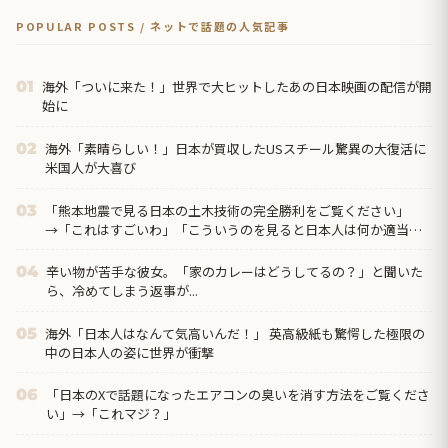
POPULAR POSTS / ネットで話題の人気記事
海外「ついに来た！」世界で大ヒットしたあの日本映画の配信が開
01
始に
海外「素晴らしい！」日本が買収したUSスチール驚異の大復活に
02
米国人が大喜び
「熊本地震で見る日本の土木技術の完全勝利をご覧ください」
03
→「これはすごいわ」「こういうのを見ると日本人は何か適当に
作る感じがしない・・・」「あれがまさに経験値である」
辛い物が苦手な彼女。「家のカレーはどうしてるの？」と聞いた
04
ら、冷めてしまう返事が...
海外「日本人はなんて気高いんだ！」 英高級紙も驚愕した極限の
05
中の日本人の姿に世界が衝撃
「日本のXで話題になったエアコンの臭いを消す方法をご覧くださ
06
い」→「これマジ？」