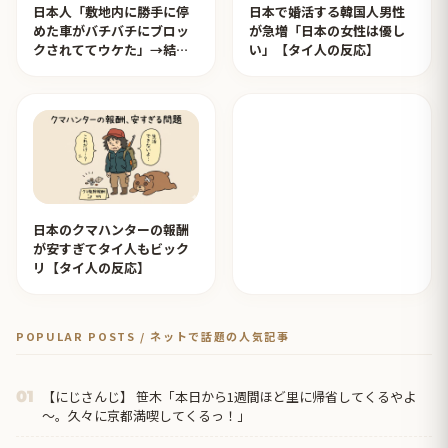
日本人「敷地内に勝手に停
日本で婚活する韓国人男性
めた車がバチバチにブロッ
が急増「日本の女性は優し
クされててウケた」→結末
い」【タイ人の反応】
がめっちゃおもろいｗｗｗ
【タイ人の反応】
日本のクマハンターの報酬
が安すぎてタイ人もビック
リ【タイ人の反応】
POPULAR POSTS / ネットで話題の人気記事
【にじさんじ】 笹木「本日から1週間ほど里に帰省してくるやよ
01
～。久々に京都満喫してくるっ！」