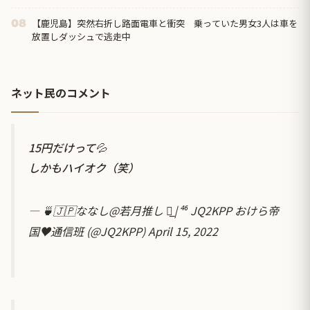
【鹿児島】突然右折し路面電車と衝突 乗っていた男女3人は車を
08
放置しダッシュで逃走中
ネット民のコメント
15円だけって💦
しかもハイオク（笑）
— 🍵🇯🇵ななし@若月推し ◢͟￨⁴⁶ JQ2KPP おけら帝
国♥通信班 (@JQ2KPP)
April 15, 2022