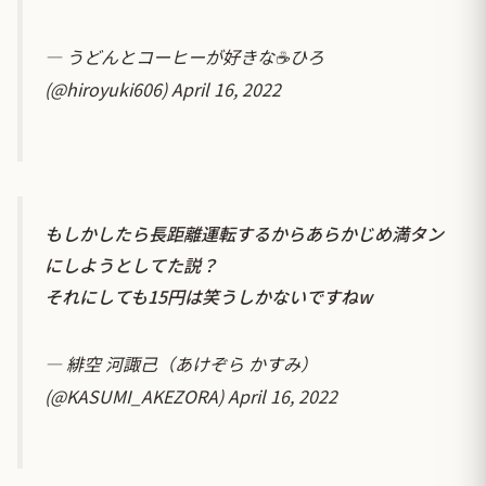
— うどんとコーヒーが好きな☕️ひろ
(@hiroyuki606)
April 16, 2022
もしかしたら長距離運転するからあらかじめ満タン
にしようとしてた説？
それにしても15円は笑うしかないですねw
— 緋空 河諏己（あけぞら かすみ）
(@KASUMI_AKEZORA)
April 16, 2022