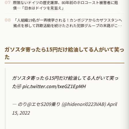
際限ないドイツの歴史謝罪、80年前のホロコースト被害者に賠
07
償…「日本はドイツを見習え」
「人組織19名が一斉検挙される！カンボジアからカザフスタンへ
08
拠点を移して詐欺活動を続けたされた犯罪グループの末路がこち
らです」
ガソスタ寄ったら15円だけ給油してる人がいて笑っ
た
ガソスタ寄ったら15円だけ給油してる人がいて笑っ
た🤣
pic.twitter.com/txeGZ1EpMH
— のり@エセS209乗り (@hidenori0223VAB)
April
15, 2022