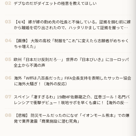
デブなのだがダイエットの極意を教えてほしい
02
【4/4】 嫁が嫁の勤め先の社長と不倫している。証拠を掴む前に嫁
03
から離婚を切り出されたので、ハッタリかまして証拠を握ってい
るフリしたら、向こうから示談話を振ってきたｗ
【画像】 大阪の高校「制服を”これ”に変えたら志願者がめちゃく
04
ちゃ増えた」
欧州「日本だけ反則だろ…」 世界の『日本びいき』にヨーロッパ
05
全土から不満の声
海外「W杯は八百長だった」FIFA会長支持を表明したサッカー協会
06
に海外大騒ぎ！（海外の反応）
スペイン「凄すぎるわ」19歳MF佐藤龍之介、圧巻ゴール！名門バ
07
レンシアで衝撃デビュー！現地サポを早くも虜に！【海外の反
応】
【悲報】 防災モールだったのになぜ「イオンモール熊本」での爆
08
発で業界激震「商業施設に潜む死角」