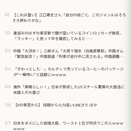
【これは重い】江口寿史さん「自分の絵ごと、このジャンルはそろ
01
そろ終わりかな」
激混みのはずの東京駅で鍵が空いているコインロッカーが散見、
02
「ラッキー」と思って中を確認してみると……
中国「大洪水！」三峡ダム「大雨で増水（台風直撃前」中国ダム
03
「緊急放流！」中国鉄道「列車が走行中に流される」中国避難所
「支援物資は有料です」謎の勢力「え」→
「ぞわっとした…」カルディで売っているコーヒーのパッケージ
04
が“一瞬怖い”と話題にｗｗｗｗ
海外「素晴らしい！」日本が買収したUSスチール驚異の大復活に
05
米国人が大喜び
【Xの車窓から】 母親から火力高いLINEきた ほか
06
日本をダメにした総理大臣、ワースト１位が同点でこの人ｗｗｗ
07
ｗｗｗ