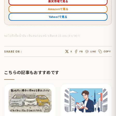
楽天市場で見る
Amazonで見る
Yahoo!で見る
พอไปถึงปั้มน้ำมัน เห็นคนก่อนหน้าเติมแค่ 15 เยน (4 บาท) !!
SHARE ON :
X
FB
LINE
COPY
こちらの記事もおすすめです