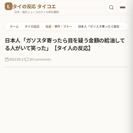
コ
タイの反応 タイコエ
ン
日本・海外ニュースのタイの声を翻訳
テ
ホーム
•
タイの反応
•
社会・事件・マナー
•
日本人「ガソスタ寄ったら目を疑う金額の給油してる人がいて笑った」【タイ人の反応】
ン
ツ
日本人「ガソスタ寄ったら目を疑う金額の給油して
へ
る人がいて笑った」【タイ人の反応】
ス
2022.05.17
24 Comments
キ
ッ
プ