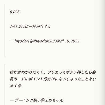
0.09ℓ
かけつけに一杯かな？w
— hiyodori (@hiyodori20)
April 16, 2022
操作がわかりにくく、プリカってボタン押したら会
員カードのポイント分だけになっちゃったことあり
ます😂
— ブーイング嫌い🤫えめちゃん