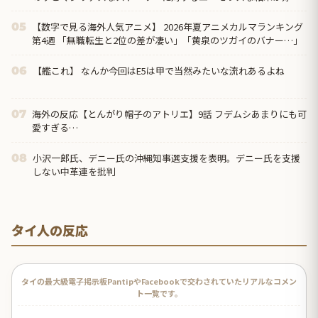
き」
【数字で見る海外人気アニメ】 2026年夏アニメカルマランキング
05
第4週 「無職転生と2位の差が凄い」「黄泉のツガイのバナー…」
【艦これ】 なんか今回はE5は甲で当然みたいな流れあるよね
06
海外の反応【とんがり帽子のアトリエ】9話 フデムシあまりにも可
07
愛すぎる…
小沢一郎氏、デニー氏の沖縄知事選支援を表明。デニー氏を支援
08
しない中革連を批判
タイ人の反応
タイの最大級電子掲示板PantipやFacebookで交わされていたリアルなコメン
ト一覧です。