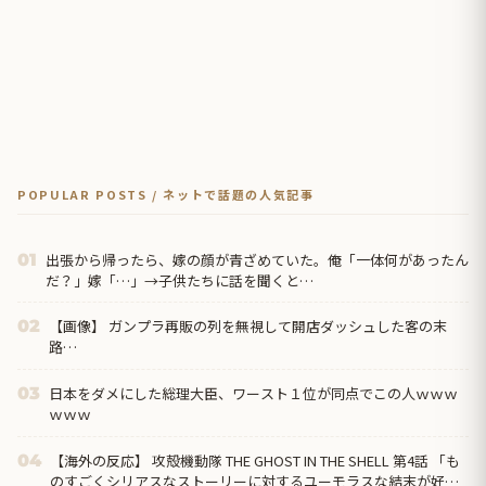
POPULAR POSTS / ネットで話題の人気記事
出張から帰ったら、嫁の顔が青ざめていた。俺「一体何があったん
01
だ？」嫁「…」→子供たちに話を聞くと…
【画像】 ガンプラ再販の列を無視して開店ダッシュした客の末
02
路…
日本をダメにした総理大臣、ワースト１位が同点でこの人ｗｗｗ
03
ｗｗｗ
【海外の反応】 攻殻機動隊 THE GHOST IN THE SHELL 第4話 「も
04
のすごくシリアスなストーリーに対するユーモラスな結末が好