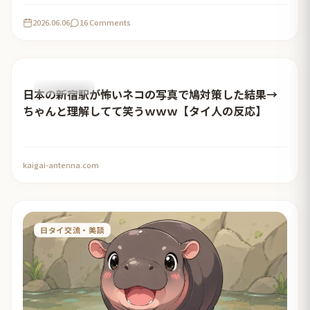
2026.06.06
16 Comments
おすすめ記事
日本の新宿駅が怖いネコの写真で鳩対策した結果→
ちゃんと理解してて笑うｗｗｗ【タイ人の反応】
kaigai-antenna.com
日タイ交流・美談