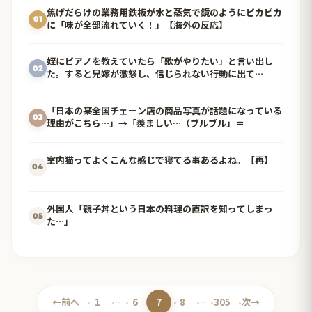
焦げだらけの業務用鉄板が水と蒸気で鏡のようにピカピカ
01
に「味が全部流れていく！」【海外の反応】
姪にピアノを教えていたら「歌がやりたい」と言い出し
02
た。すると兄嫁が激怒し、信じられない行動に出て…
「日本の某全国チェーン店の商品写真が話題になっている
03
理由がこちら…」→「羨ましい…（ブルブル」＝
室内猫ってよくこんな感じで寝てる事あるよね。【再】
04
外国人「親子丼という日本の料理の直訳を知ってしまっ
05
た…」
7
←
前へ
1
…
6
8
…
305
次
→
ペ
ペ
ペ
ペ
ペ