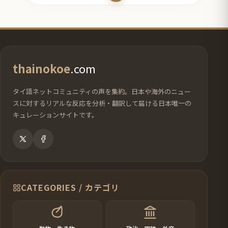
ー
ー
ー
ー
ー
ジ
ジ
ジ
ジ
ジ
thainokoe
.com
タイ語ネットコミュニティの声を集約。日本や海外のニュー
スに対するリアルな反応を分析・翻訳して届ける日本唯一の
キュレーションサイトです。
CATEGORIES / カテゴリ