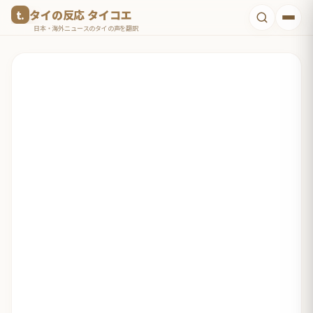
コ
タイの反応 タイコエ
ン
日本・海外ニュースのタイの声を翻訳
テ
ン
ツ
へ
ス
キ
ッ
プ