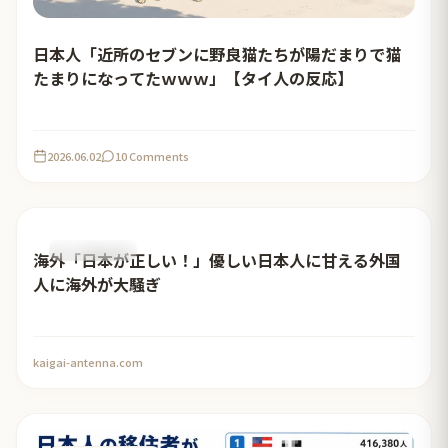
日本人「近所のセブンに野良猫たちが陽だまりで猫
たまりになってたｗｗｗ」【タイ人の反応】
2026.06.02
10 Comments
おすすめ記事
海外「日本が正しい！」優しい日本人に甘える外国
人に海外が大騒ぎ
kaigai-antenna.com