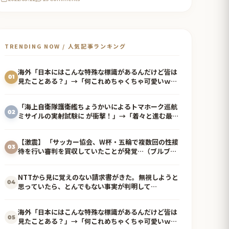
TRENDING NOW / 人気記事ランキング
海外「日本にはこんな特殊な標識があるんだけど皆は
01
見たことある？」→「何これめちゃくちゃ可愛いｗ
ｗ」【海外の反応】
「海上自衛隊護衛艦ちょうかいによるトマホーク巡航
02
ミサイルの実射試験に が衝撃！」→「着々と進む最新
鋭の防衛装備‥」
【激震】 「サッカー協会、W杯・五輪で複数回の性接
03
待を行い審判を買収していたことが発覚…（ブルブ
ル」＝
NTTから見に覚えのない請求書がきた。無視しようと
04
思っていたら、とんでもない事実が判明して…
海外「日本にはこんな特殊な標識があるんだけど皆は
05
見たことある？」→「何これめちゃくちゃ可愛いｗ