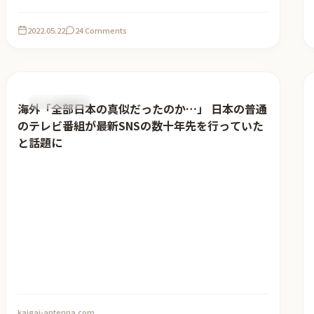
2022.05.22
24 Comments
おすすめ記事
海外「全部日本の真似だったのか…」 日本の普通
のテレビ番組が最新SNSの数十年先を行っていた
と話題に
kaigai-antenna.com