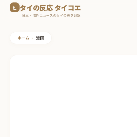
コ
タイの反応 タイコエ
ン
日本・海外ニュースのタイの声を翻訳
テ
ン
ツ
ホーム
•
漫画
へ
ス
キ
ッ
プ