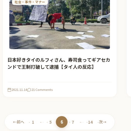
社会・事件・マナー
日本好きタイのルフィさん、寿司食ってギアセカ
ンドで王制打破して逮捕【タイ人の反応】
2021.11.14
21 Comments
6
←
前へ
1
…
5
7
…
14
次
→
ペ
ペ
ペ
ペ
ペ