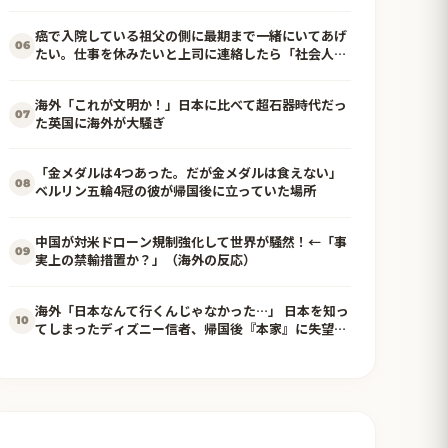
ｗ」【海外の反応】
癌で入院している祖父の側に最期まで一緒にいてあげ
06
たい。仕事を休みたいと上司に連絡したら「社会人と
して許されない」と却下されてしまって…
海外「これが文明か！」日本に比べて超石器時代だっ
07
た英国に海外が大騒ぎ
「金メダルは4つあった。だが金メダルは食えない」
08
ベルリン五輪4冠の彼が帰国後に立っていた場所
中国が対米ドローン規制強化して世界が騒然！←「事
09
実上の禁輸措置か？」（海外の反応）
海外「日本なんて行くんじゃなかった…」 日本を知っ
10
てしまったディズニー信者、帰国後『本家』に失望す
る事態に