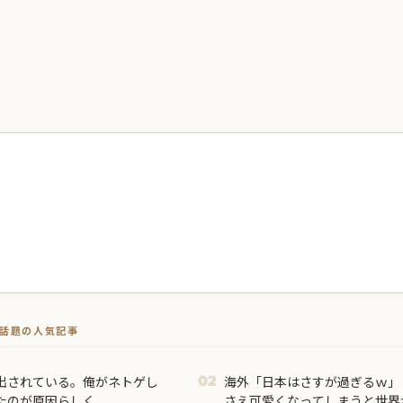
トで話題の人気記事
出されている。俺がネトゲし
海外「日本はさすが過ぎるｗ」
02
のが原因らしく...
さえ可愛くなってしまうと世界