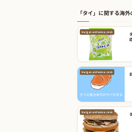
「タイ」に関する海外
kaigai-antenna.com
kaigai-antenna.com
kaigai-antenna.com