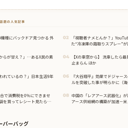
トで話題の人気記事
ー20機種にバックドア見つかる 外
「視聴者ナメとんか？」YouTu
02
た“冷凍庫の霜取りスプレー”
ｗｗｗｗ
からが甘え？」…あるX民の素
【Xの車窓から】 洗車したら最
04
止まらん ほか
われているの？」日本生活9年
『大谷翔平』効果でドジャース
06
ルを突破した事が明らかに（海
都合で消費税を0％にできませ
中国の「レアアース武器化」が
08
ミ袋を買ってレシート見たら消
アース供給網の構築が加速－米メデ
？」ｗｗｗｗｗｗ...
ーパーバッグ