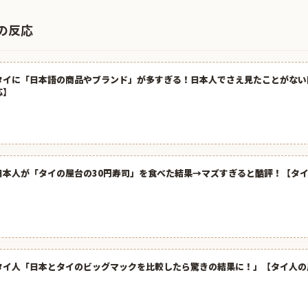
の反応
タイに「日本語の商品やブランド」が多すぎる！日本人でさえ見たことがない
応】
日本人が「タイの屋台の30円寿司」を食べた結果→マズすぎると酷評！【タ
タイ人「日本とタイのビッグマックを比較したら驚きの結果に！」【タイ人の