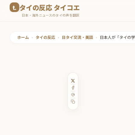
コ
タイの反応 タイコエ
ン
日本・海外ニュースのタイの声を翻訳
テ
ン
ツ
ホーム
•
タイの反応
•
日タイ交流・美談
•
日本人が「タイの学
へ
ス
キ
ッ
プ