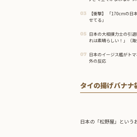
【衝撃】 「170cmの日本人、40cmデカい相手を踊ら
03
せてる」
日本の大相撲力士の引退
05
れは素晴らしい！」（海
日本のイージス艦がトマ
07
外の反応
タイの揚げバナナ
日本の「松野屋」という