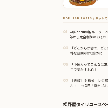
POPULAR POSTS / ネッ
中国Zbtlink製ルータ
01
部から完全制御のおそれ
「どこからが鬱で、どこ
03
朴な疑問がXで論争に
「中国人ってこんなに嫌
05
目で明かす本心！
【悲報】 財務省「レジ
07
ん！」 → X民「指定ゴ
費税はゼロになるんだけど
松野屋タイリユースペ