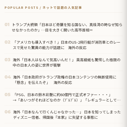
POPULAR POSTS / ネットで話題の人気記事
トランプ大統領「日本ほど奇襲を知る国ない、真珠湾の時なぜ知ら
01
せなかったのか」…目を大きく開いた高市首相＝
「アメリカも導入すべき！」日本のUS-2飛行艇が消防車とのレー
02
スで見せた驚異の能力が話題に 海外の反応
海外「日本人はなんて気高いんだ！」 英高級紙も驚愕した極限の
03
中の日本人の姿に世界が衝撃
海外「日本政府がトランプ政権の日本コンテンツの無断使用に
04
「懸念」を伝えたぞ」 海外の反応
「PSG、日本の鈴木彩艶に約60億円で正式オファー・・・」
05
→「あいつがそれほどなのか（ﾌﾞﾙﾌﾞﾙ）」「レギュラーとして出
れるとは思わない...
海外「日本なんて行くんじゃなかった…」 日本を知ってしまった
06
ディズニー信者、帰国後『本家』に失望する事態に