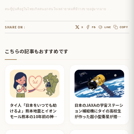
คนญี่ปุ่นที่อยู่ในไทยเกิดสนอกสนใจเหล่ายาดมที่มีวางขายอยู่มากมาย
SHARE ON :
X
FB
LINE
COPY
こちらの記事もおすすめです
タイ人「日本をいつでも助
日本のJAXAの宇宙ステーシ
けるよ」熊本地震とイオン
ョン補給機にタイの高校生
モール熊本の10年前の神対
が作った超小型衛星が搭載
応を見たタイ人の反応
されタイ人が感動！【タイ
人の反応】