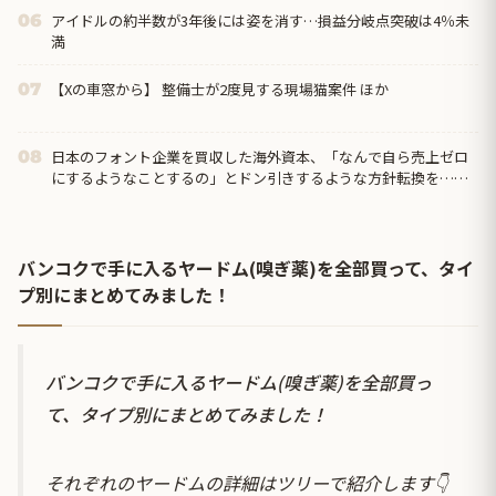
アイドルの約半数が3年後には姿を消す…損益分岐点突破は4％未
06
満
【Xの車窓から】 整備士が2度見する現場猫案件 ほか
07
日本のフォント企業を買収した海外資本、「なんで自ら売上ゼロ
08
にするようなことするの」とドン引きするような方針転換を……
バンコクで手に入るヤードム(嗅ぎ薬)を全部買って、タイ
プ別にまとめてみました！
バンコクで手に入るヤードム(嗅ぎ薬)を全部買っ
て、タイプ別にまとめてみました！
それぞれのヤードムの詳細はツリーで紹介します👇