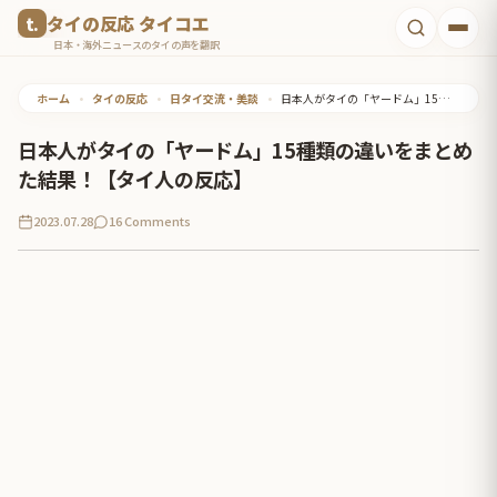
コ
タイの反応 タイコエ
ン
日本・海外ニュースのタイの声を翻訳
テ
ホーム
•
タイの反応
•
日タイ交流・美談
•
日本人がタイの「ヤードム」15種類の違いをまとめた結果！【タイ人の反応】
ン
ツ
日本人がタイの「ヤードム」15種類の違いをまとめ
へ
た結果！【タイ人の反応】
ス
2023.07.28
16 Comments
キ
ッ
プ