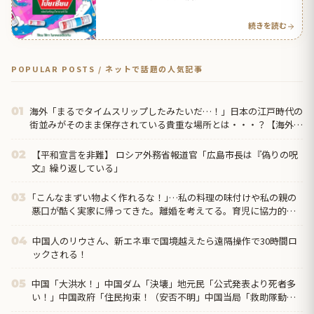
続きを読む
POPULAR POSTS / ネットで話題の人気記事
海外「まるでタイムスリップしたみたいだ…！」日本の江戸時代の
01
街並みがそのまま保存されている貴重な場所とは・・・？【海外の
反応】
【平和宣言を非難】 ロシア外務省報道官「広島市長は『偽りの呪
02
文』繰り返している」
｢こんなまずい物よく作れるな！｣…私の料理の味付けや私の親の
03
悪口が酷く実家に帰ってきた。離婚を考えてる。育児に協力的で
子煩悩な夫なんだけどね…
中国人のリウさん、新エネ車で国境越えたら遠隔操作で30時間ロ
04
ックされる！
中国「大洪水！」中国ダム「決壊」地元民「公式発表より死者多
05
い！」中国政府「住民拘束！（安否不明」中国当局「救助隊動画
も削除」台風13号「三峡ダム接近中」→