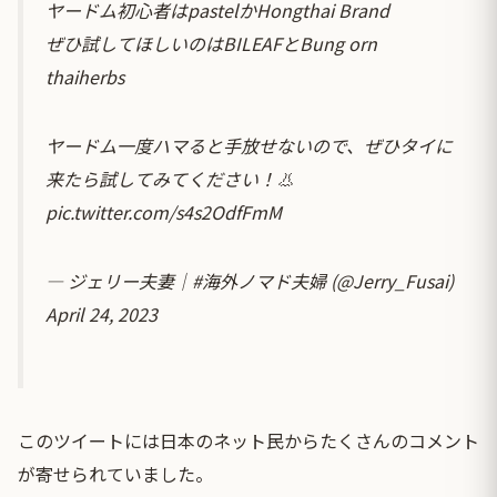
ヤードム初心者はpastelかHongthai Brand
ぜひ試してほしいのはBILEAFとBung orn
thaiherbs
ヤードム一度ハマると手放せないので、ぜひタイに
来たら試してみてください！👃
pic.twitter.com/s4s2OdfFmM
— ジェリー夫妻｜#海外ノマド夫婦 (@Jerry_Fusai)
April 24, 2023
このツイートには日本のネット民からたくさんのコメント
が寄せられていました。