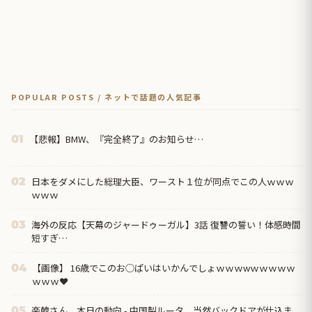
POPULAR POSTS / ネットで話題の人気記事
【悲報】BMW、『完全終了』のお知らせ…
01
日本をダメにした総理大臣、ワースト１位が同点でこの人ｗｗｗ
02
ｗｗｗ
海外の反応【天幕のジャードゥーガル】3話 復讐の誓い！体感時間
03
短すぎ…
【画像】 16歳でこのお◯ぱいはいかんでしょｗｗｗwｗｗｗｗｗ
04
ｗｗｗ❤
楽韓さん、本日の動向 - 中国製ルータ、当然バックドアが仕込ま
05