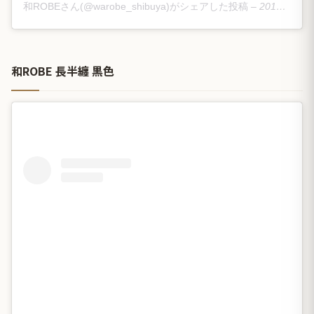
和ROBEさん(@warobe_shibuya)がシェアした投稿
–
2019年 3月月31日午後11時00分PDT
和ROBE 長半纏 黒色