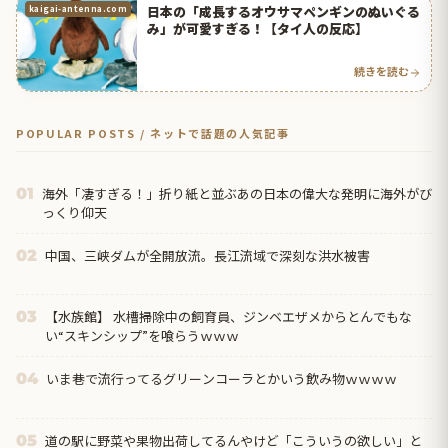
日本の「成長するオウサマペンギンのぬいぐる
kaigai-antenna.com
み」が可愛すぎる！【タイ人の反応】
続きを読む
POPULAR POSTS / ネットで話題の人気記事
海外「凄すぎる！」折り紙と並ぶあの日本の偉大な発明に海外がび
01
っくり仰天
中国、三峡ダムが全開放流。長江流域で深刻な洪水被害
02
【水族館】 水槽掃除中の飼育員、ジンベエザメからとんでもな
03
い“スキンシップ”を喰らうｗｗｗ
いま巷で流行ってるグリーンコーラとかいう飲み物ｗｗｗｗ
04
道の駅に野菜や果物出荷してるんやけど「こういうの欲しい」と
05