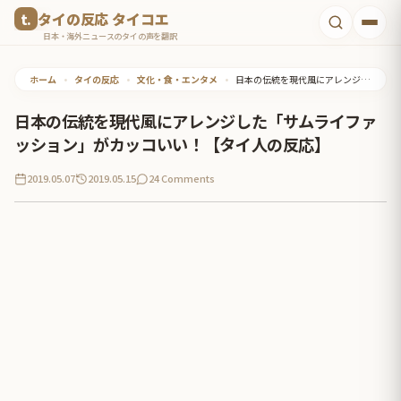
コ
タイの反応 タイコエ
ン
日本・海外ニュースのタイの声を翻訳
テ
ホーム
•
タイの反応
•
文化・食・エンタメ
•
日本の伝統を現代風にアレンジした「サムライファッション」がカッコいい！【タイ人の反応】
ン
ツ
日本の伝統を現代風にアレンジした「サムライファ
へ
ッション」がカッコいい！【タイ人の反応】
ス
2019.05.07
2019.05.15
24 Comments
キ
ッ
プ