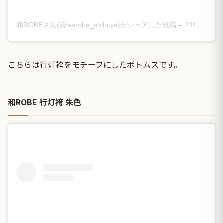
和ROBEさん(@warobe_shibuya)がシェアした投稿
–
2019年 3月月18日午後9時16分PDT
こちらは行灯袴をモチーフにしたボトムスです。
和ROBE 行灯袴 朱色