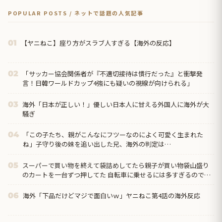
POPULAR POSTS / ネットで話題の人気記事
【ヤニねこ】座り方がスラブ人すぎる【海外の反応】
01
「サッカー協会関係者が『不適切接待は慣行だった』と衝撃発
02
言！日韓ワールドカップ4強にも疑いの視線が向けられる」
海外「日本が正しい！」優しい日本人に甘える外国人に海外が大
03
騒ぎ
「この子たち、親がこんなにフツーなのによく可愛く生まれた
04
ね」子守り後の妹を追い出した兄、海外の判定は…
スーパーで買い物を終えて袋詰めしてたら親子が買い物袋山盛り
05
のカートを一台ずつ押してた 自転車に乗せるには多すぎるので、
どうするんだろうと思って見ていたら…
海外「下品だけどマジで面白いｗ」ヤニねこ第4話の海外反応
06