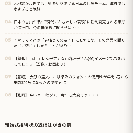
大地震が起きても手術をやり遂げる日本の医療チーム、海外でも
03
凄すぎると絶賛
日本の古典作品が”現代にふさわしい表現”に強制変更される事態
04
が進行中、今の価値観に照らせば……
子育てママ達の「勉強って必要？」にモヤモヤ。その発言を聞く
05
たびに感じてしまうことがあり…
【朗報】 元日テレ女子アナ脊山麻理子さん(46)イメージDVDを出
06
してしまう（画像・動画あり）
【悲報】 太鼓の達人、お馴染みのフォントの使用料が年間6万から
07
年間320万になったので変更に
【動画】 中国の三峡ダム、今年も大変そう・・・
08
結婚式招待状の返信はがきの例