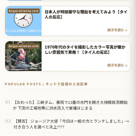
日本人が時間厳守な理由を考えてみよう【タイ
kaigai-antenna.com
人の反応】
続きを読む
1970年代のタイを撮影したカラー写真が懐か
kaigai-antenna.com
しい雰囲気で素敵！【タイ人の反応】
続きを読む
POPULAR POSTS / ネットで話題の人気記事
【おわった】三峡ダム、豪雨で13基の水門を開き大規模放流開始
01
か 下流の工場地帯に洪水流入で崩壊はじまる
【賛否】 ジョージア大使「今日は一般の方とランチしました」→
02
付き合う人を選べと炎上????