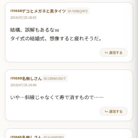
デコとメガネと黒タイツ
ID:YzMjQ4Y2
#11058
2019/07/25 18:03
結構、誤解もあるなｗ
タイ式の結婚式、想像すると疲れそうだ。
↳ 返信する
名無しさん
ID:I2NWU0OT
#11059
2019/07/25 18:06
いや…斜線じゃなくて寿で消すもので……
↳ 返信する
名無しさん
ID:IxYzM3ND
#11065