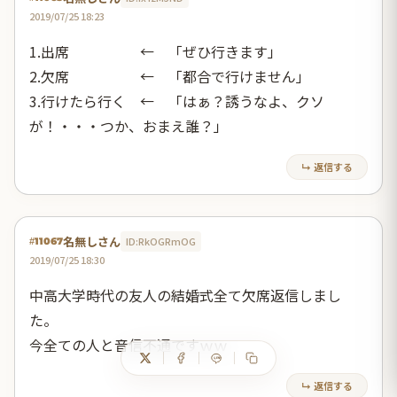
2019/07/25 18:23
1.出席 ← 「ぜひ行きます」
2.欠席 ← 「都合で行けません」
3.行けたら行く ← 「はぁ？誘うなよ、クソ
が！・・・つか、おまえ誰？」
↳ 返信する
名無しさん
ID:RkOGRmOG
#11067
2019/07/25 18:30
中高大学時代の友人の結婚式全て欠席返信しまし
た。
今全ての人と音信不通ですｗｗ
↳ 返信する