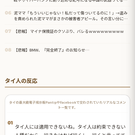
だろう？」
泥ママ「もういいじゃない！私だって傷ついてるのに！」→盗み
06
を責められた泥ママがまさかの被害者アピール。その言い分に周
囲から笑いが漏れてしまい…
【悲報】 マイナ保険証のクソぶり、バレるｗｗｗｗｗｗｗｗｗ
07
【悲報】BMW、『完全終了』のお知らせ…
08
タイ人の反応
タイの最大級電子掲示板PantipやFacebookで交わされていたリアルなコメン
ト一覧です。
01
タイ人には適用できないね。タイ人は約束できない
人種だから。行きたければ行くし、行くと言ってて