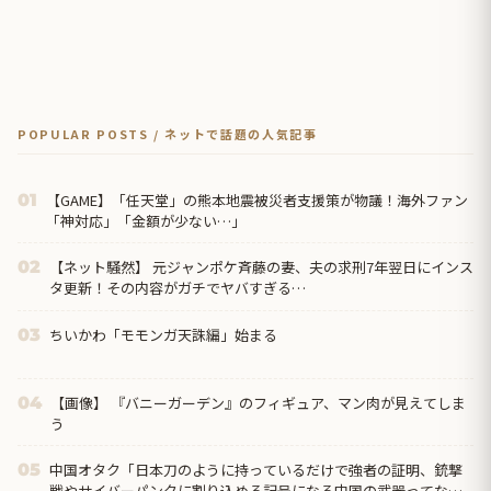
POPULAR POSTS / ネットで話題の人気記事
【GAME】「任天堂」の熊本地震被災者支援策が物議！海外ファン
01
「神対応」「金額が少ない…」
【ネット騒然】 元ジャンポケ斉藤の妻、夫の求刑7年翌日にインス
02
タ更新！その内容がガチでヤバすぎる…
ちいかわ「モモンガ天誅編」始まる
03
【画像】 『バニーガーデン』のフィギュア、マン肉が見えてしま
04
う
中国オタク「日本刀のように持っているだけで強者の証明、銃撃
05
戦やサイバーパンクに割り込める記号になる中国の武器ってなん