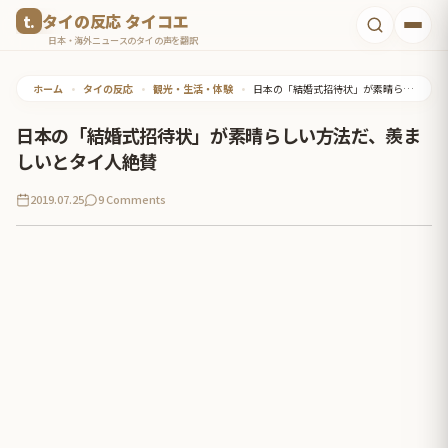
コ
タイの反応 タイコエ
ン
日本・海外ニュースのタイの声を翻訳
テ
ホーム
•
タイの反応
•
観光・生活・体験
•
日本の「結婚式招待状」が素晴らしい方法だ、羨ましいとタイ人絶賛
ン
ツ
日本の「結婚式招待状」が素晴らしい方法だ、羨ま
へ
しいとタイ人絶賛
ス
2019.07.25
9 Comments
キ
ッ
プ