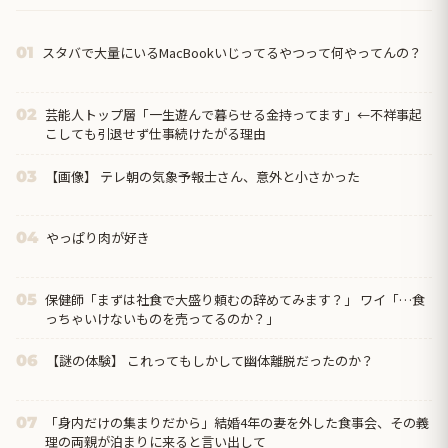
スタバで大量にいるMacBookいじってるやつって何やってんの？
01
芸能人トップ層「一生遊んで暮らせる金持ってます」←不祥事起
02
こしても引退せず仕事続けたがる理由
【画像】 テレ朝の気象予報士さん、意外と小さかった
03
やっぱり肉が好き
04
保健師「まずは社食で大盛り頼むの辞めてみます？」 ワイ「…食
05
っちゃいけないものを売ってるのか？」
【謎の体験】 これってもしかして幽体離脱だったのか？
06
「身内だけの集まりだから」結婚4年の妻を外した食事会、その義
07
理の両親が泊まりに来ると言い出して