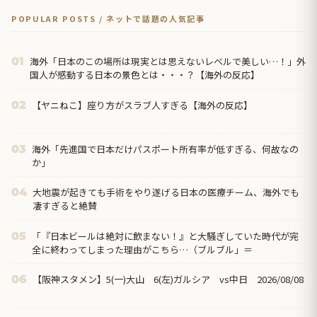
POPULAR POSTS / ネットで話題の人気記事
海外「日本のこの場所は現実とは思えないレベルで美しい…！」外
01
国人が感動する日本の景色とは・・・？【海外の反応】
【ヤニねこ】座り方がスラブ人すぎる【海外の反応】
02
海外「先進国で日本だけパスポート所有率が低すぎる、何故なの
03
か」
大地震が起きても手術をやり遂げる日本の医療チーム、海外でも
04
凄すぎると絶賛
「『日本ビールは絶対に飲まない！』と大騒ぎしていた時代が完
05
全に終わってしまった理由がこちら…（ブルブル」＝
【阪神スタメン】5(一)大山 6(左)ガルシア vs中日 2026/08/08
06