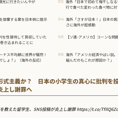
観光に行きたいんやが
海外「日本で初めて梅干しなる
02
行で食べた変わった食べ物に対
を放棄する案を日本側に提示
海外「さすが日本！」日本の医
04
さに海外が超感動
判を性接待して買収していた
【ソ連-アメリカ】コーンな問
06
も巻き込まれることに
ーナス平均額に世界が騒然！
海外「アメリカ経済やばい説。
08
でしょ？」（海外の反応）
組んだのもこれが原因か？」
形式主義か？ 日本の小学生の真心に批判を
炎上し謝罪へ
を教えた留学生、SNS投稿が炎上し謝罪
https://t.co/TfIlQ6Z