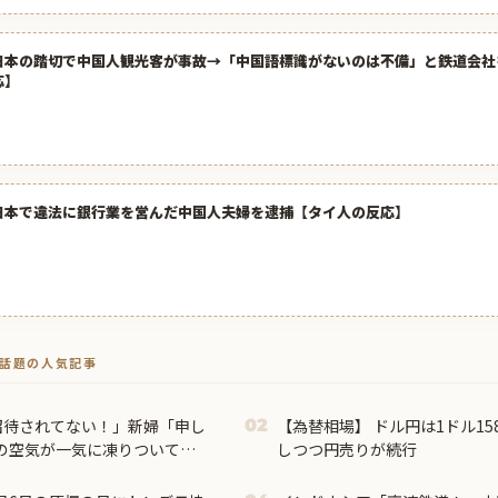
日本の踏切で中国人観光客が事故→「中国語標識がないのは不備」と鉄道会社
応】
日本で違法に銀行業を営んだ中国人夫婦を逮捕【タイ人の反応】
トで話題の人気記事
招待されてない！」新婦「申し
【為替相場】 ドル円は1ドル15
02
の空気が一気に凍りついて…
しつつ円売りが続行