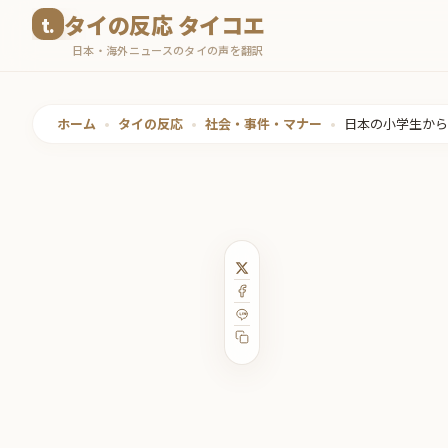
コ
タイの反応 タイコエ
ン
日本・海外ニュースのタイの声を翻訳
テ
ン
ツ
ホーム
•
タイの反応
•
社会・事件・マナー
•
日本の小学生から
へ
ス
キ
ッ
プ