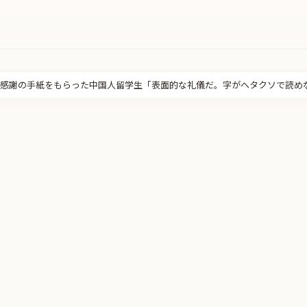
感謝の手紙をもらった中国人留学生「表面的な礼儀だ。字がヘタクソで読め