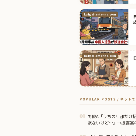
kaigai-antenna.com
kaigai-antenna.com
POPULAR POSTS / ネッ
同僚A「うちの旦那だけ
01
訳ないけど…」→披露宴