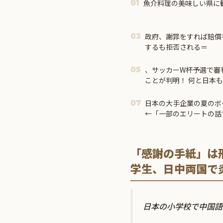
魚介料理の美味しい県に
01
政府、謝罪をすれば賠償
03
するも拒否される＝
、サッカーW杯予選で審
05
ことが判明！ 何と日本
日本の大手企業の夏のボ
07
←「一部のエリートの話
「感謝の手紙」は
学生、日中両国で
日本の小学校で中国語