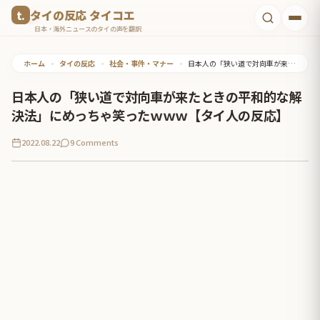
コ
タイの反応 タイコエ
ン
日本・海外ニュースのタイの声を翻訳
テ
ホーム
•
タイの反応
•
社会・事件・マナー
•
日本人の「狭い道で対向車が来たときの平和的な解決法」にめっちゃ笑ったｗｗｗ【タイ人の反応】
ン
ツ
日本人の「狭い道で対向車が来たときの平和的な解
へ
決法」にめっちゃ笑ったｗｗｗ【タイ人の反応】
ス
2022.08.22
9 Comments
キ
ッ
プ