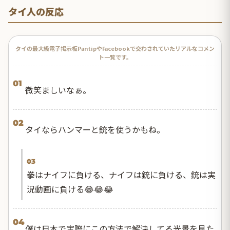
タイ人の反応
タイの最大級電子掲示板PantipやFacebookで交わされていたリアルなコメン
ト一覧です。
01
微笑ましいなぁ。
02
タイならハンマーと銃を使うかもね。
03
拳はナイフに負ける、ナイフは銃に負ける、銃は実
況動画に負ける😂😂😂
04
僕は日本で実際にこの方法で解決してる光景を見た