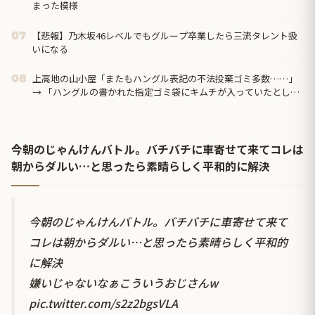
まった模様
【悲報】乃木坂46レベルでもグループ卒業したら三流タレント扱
07
いになる
上高地の山小屋「またもハングル表記の不法投棄ゴミ多数……」
08
→ 「ハングルの書かれた指定ゴミ袋にキムチが入っていたとして
も、捨てたのは とはかぎらない！」……せ、せやな
今朝のじゃんけんバトル。バチバチに車寄せて来てコレは
朝からダルい…と思ったら素晴らしく平和的に解決
今朝のじゃんけんバトル。バチバチに車寄せて来て
コレは朝からダルい…と思ったら素晴らしく平和的
に解決
嫌いじゃないなぁこういうおじさんw
pic.twitter.com/s2z2bgsVLA