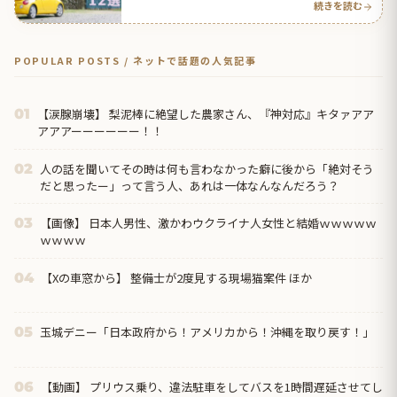
続きを読む
POPULAR POSTS / ネットで話題の人気記事
【涙腺崩壊】 梨泥棒に絶望した農家さん、『神対応』キタァアア
01
アアアーーーーーー！！
人の話を聞いてその時は何も言わなかった癖に後から「絶対そう
02
だと思ったー」って言う人、あれは一体なんなんだろう？
【画像】 日本人男性、激かわウクライナ人女性と結婚ｗｗｗｗｗ
03
ｗｗｗｗ
【Xの車窓から】 整備士が2度見する現場猫案件 ほか
04
玉城デニー「日本政府から！アメリカから！沖縄を取り戻す！」
05
【動画】 プリウス乗り、違法駐車をしてバスを1時間遅延させてし
06