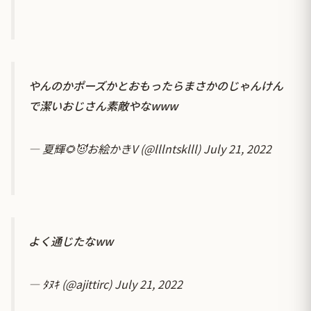
やんのかポーズかとおもったらまさかのじゃんけん
で潔いおじさん素敵やなwww
— 夏輝🌻😈お絵かきV (@lllntsklll)
July 21, 2022
よく通じたなww
— ﾀﾇｷ (@ajittirc)
July 21, 2022