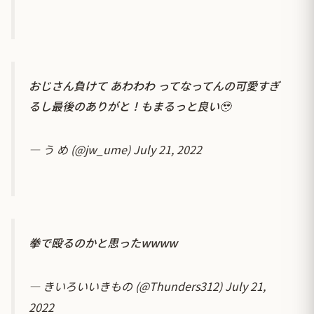
おじさん負けて あわわわ ってなってんの可愛すぎ
るし最後のありがと！もまるっと良い🥹
— う め (@jw_ume)
July 21, 2022
拳で殴るのかと思ったwwww
— きいろいいきもの (@Thunders312)
July 21,
2022