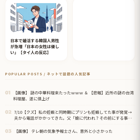
日本で婚活する韓国人男性
が急増「日本の女性は優し
い」【タイ人の反応】
POPULAR POSTS / ネットで話題の人気記事
【画像】 謎の中華料理来たったｗｗｗ ＆ 【悲報】近所の謎の台湾
01
料理屋、遂に値上げ
7/10【クズ】私の妊娠と同時期にプリンも妊娠してた事が発覚→
02
夫から電話がかかってきた。父「娘に代われ？その前にする事が
あるだろう？」夫「僕らの恋路を邪魔しないでください！」
【画像】 テレ朝の気象予報士さん、意外と小さかった
03