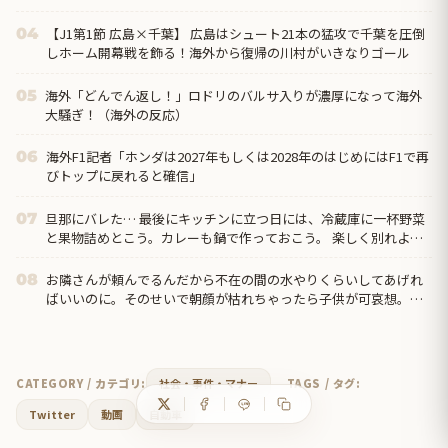
【J1第1節 広島×千葉】 広島はシュート21本の猛攻で千葉を圧倒
04
しホーム開幕戦を飾る！海外から復帰の川村がいきなりゴール
海外「どんでん返し！」ロドリのバルサ入りが濃厚になって海外
05
大騒ぎ！（海外の反応）
海外F1記者「ホンダは2027年もしくは2028年のはじめにはF1で再
06
びトップに戻れると確信」
旦那にバレた… 最後にキッチンに立つ日には、冷蔵庫に一杯野菜
07
と果物詰めとこう。カレーも鍋で作っておこう。 楽しく別れよう
と思う。酒飲んで他人に股開いたクッソ元嫁だけど。
お隣さんが頼んでるんだから不在の間の水やりくらいしてあげれ
08
ばいいのに。そのせいで朝顔が枯れちゃったら子供が可哀想。た
った小１なのに皆さんは可哀想だと思わないの？
CATEGORY / カテゴリ:
社会・事件・マナー
TAGS / タグ:
Twitter
動画
自動車