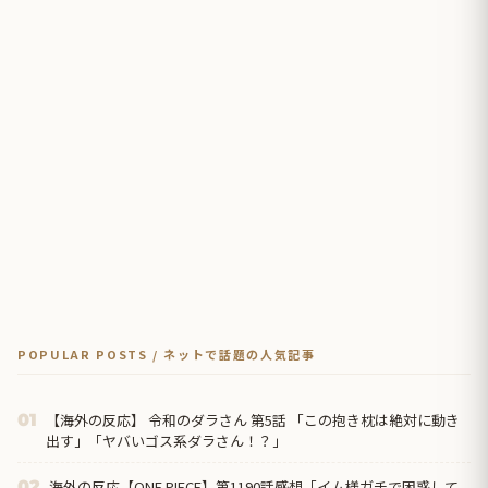
POPULAR POSTS / ネットで話題の人気記事
【海外の反応】 令和のダラさん 第5話 「この抱き枕は絶対に動き
01
出す」「ヤバいゴス系ダラさん！？」
海外の反応【ONE PIECE】第1190話感想「イム様ガチで困惑して
02