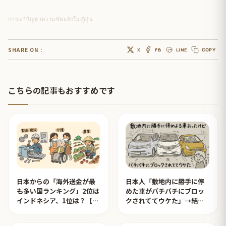
การแก้ปัญหาความขัดแย้งในญี่ปุ่น
SHARE ON :
X
FB
LINE
COPY
こちらの記事もおすすめです
日本からの「海外送金が最
日本人「敷地内に勝手に停
も多い国ランキング」2位は
めた車がバチバチにブロッ
インドネシア、1位は？【タ
クされててウケた」→結末
イ人の反応】
がめっちゃおもろいｗｗｗ
【タイ人の反応】