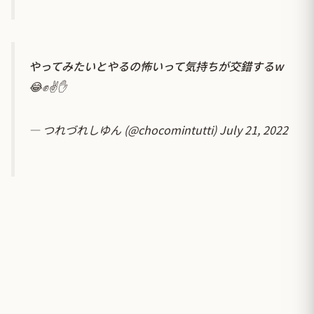
やってみたいとやるの怖いって気持ちが交錯するw
😂✊✌️✋
— つれづれしゆん (@chocomintutti)
July 21, 2022