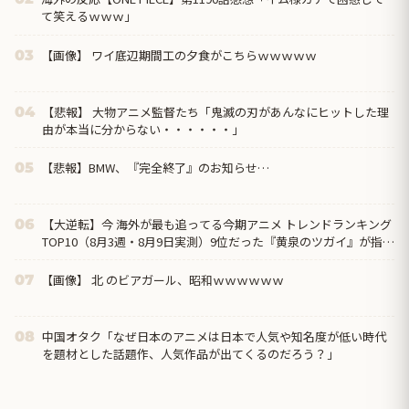
て笑えるｗｗｗ」
【画像】 ワイ底辺期間工の夕食がこちらｗｗｗｗｗ
03
【悲報】 大物アニメ監督たち「鬼滅の刃があんなにヒットした理
04
由が本当に分からない・・・・・・」
【悲報】BMW、『完全終了』のお知らせ…
05
【大逆転】今 海外が最も追ってる今期アニメ トレンドランキング
06
TOP10（8月3週・8月9日実測）9位だった『黄泉のツガイ』が指数
530で首位、前回1位の『幼女戦記Ⅱ』は圏外へ
【画像】 北 のビアガール、昭和ｗｗｗｗｗｗ
07
中国オタク「なぜ日本のアニメは日本で人気や知名度が低い時代
08
を題材とした話題作、人気作品が出てくるのだろう？」