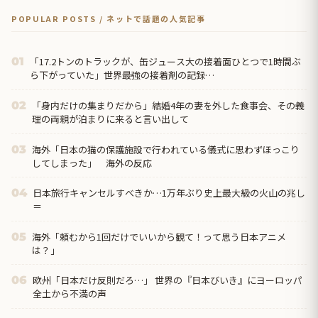
POPULAR POSTS / ネットで話題の人気記事
「17.2トンのトラックが、缶ジュース大の接着面ひとつで1時間ぶ
01
ら下がっていた」世界最強の接着剤の記録…
「身内だけの集まりだから」結婚4年の妻を外した食事会、その義
02
理の両親が泊まりに来ると言い出して
海外「日本の猫の保護施設で行われている儀式に思わずほっこり
03
してしまった」 海外の反応
日本旅行キャンセルすべきか…1万年ぶり史上最大級の火山の兆し
04
＝
海外「頼むから1回だけでいいから観て！って思う日本アニメ
05
は？」
欧州「日本だけ反則だろ…」 世界の『日本びいき』にヨーロッパ
06
全土から不満の声