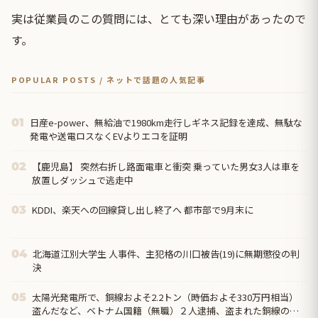
実は従業員のこの質問には、とても深い理由があったので
す。
POPULAR POSTS / ネットで話題の人気記事
日産e-power、無給油で1980km走行しギネス記録を達成、無駄な
01
発電や送電ロスなくEVよりエコを証明
【鹿児島】 突然右折し路面電車と衝突 乗っていた男女3人は車を
02
放置しダッシュで逃走中
KDDI、楽天への回線貸し出し終了へ 都市部で9月末に
03
北海道江別大学生 人事件、主犯格の川口被告(19)に無期懲役の判
04
決
太陽光発電所で、銅線およそ2.2トン（時価およそ330万円相当）
05
盗んだなど、ベトナム国籍（無職）２人逮捕、盗まれた銅線の半