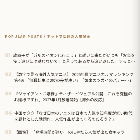
POPULAR POSTS / ネットで話題の人気記事
放置子が「近所のイオンに行こう」と誘いに来たがいつも「お金を
01
使う遊びには誘わないで」と言ってあるから追い返した。すると放
置母から苦情が来て「正月だから良いじゃない。貴女は
【数字で見る海外人気アニメ】 2026年夏アニメカルマランキング
02
第4週 「無職転生と2位の差が凄い」「黄泉のツガイのバナー…」
『ジャイアントお嬢様』ティザービジュアル公開「これぞ究極の
03
お嬢様ですわ」2027年1月放送開始【海外の反応】
中国オタク「なぜ日本のアニメは日本で人気や知名度が低い時代
04
を題材とした話題作、人気作品が出てくるのだろう？」
【画像】 「登場時間が短い」のにやたら人気が出た女キャラ
05