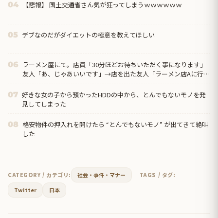
【悲報】 国土交通省さん気が狂ってしまうｗｗｗｗｗｗ
04
デブなのだがダイエットの極意を教えてほしい
05
ラーメン屋にて。店員「30分ほどお待ちいただく事になります」
06
友人「あ、じゃあいいです」→店を出た友人「ラーメン店Aに行こ
う」俺「え？」→その店までの距離は…
好きな女の子から預かったHDDの中から、とんでもないモノを発
07
見してしまった
格安物件の押入れを開けたら “とんでもないモノ” が出てきて絶叫
08
した
CATEGORY / カテゴリ:
社会・事件・マナー
TAGS / タグ:
Twitter
日本