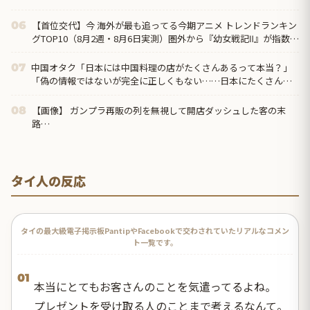
【首位交代】今 海外が最も追ってる今期アニメ トレンドランキン
06
グTOP10（8月2週・8月6日実測）圏外から『幼女戦記Ⅱ』が指数
371で初首位、前回1位の『無職転生Ⅲ』は7位まで後退
中国オタク「日本には中国料理の店がたくさんあるって本当？」
07
「偽の情報ではないが完全に正しくもない……日本にたくさんあ
るのは『中華料理』だから」
【画像】 ガンプラ再販の列を無視して開店ダッシュした客の末
08
路…
タイ人の反応
タイの最大級電子掲示板PantipやFacebookで交わされていたリアルなコメン
ト一覧です。
01
本当にとてもお客さんのことを気遣ってるよね。
プレゼントを受け取る人のことまで考えるなんて。