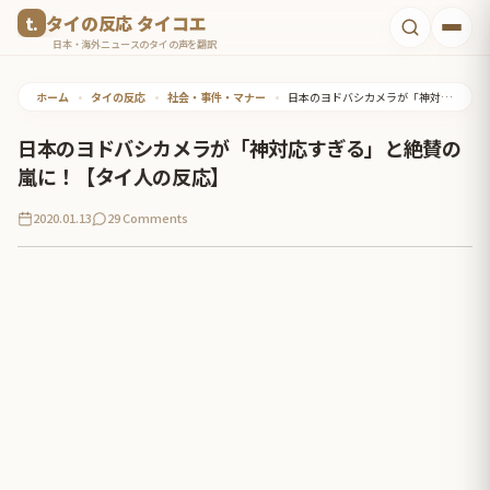
コ
タイの反応 タイコエ
ン
日本・海外ニュースのタイの声を翻訳
テ
ホーム
•
タイの反応
•
社会・事件・マナー
•
日本のヨドバシカメラが「神対応すぎる」と絶賛の嵐に！【タイ人の反応】
ン
ツ
日本のヨドバシカメラが「神対応すぎる」と絶賛の
へ
嵐に！【タイ人の反応】
ス
2020.01.13
29 Comments
キ
ッ
プ