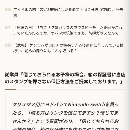
分はすでに売却 富山で...
アイドルの約半数が3年後には姿を消す…損益分岐点突破は4％未
06
満
【原爆の日】サヨク「防弾ガラスの中でスピーチした総理がこれ
07
までいたんだろうか。オバマ大統領でさえ、防弾ガラスなんてな
かった！」→石破茂＆オバマ大...
【悲報】 ケンコバがコロナの特殊すぎる後遺症に苦しんでいる模
08
様…お前らの周りにもこんな奴いる？
従業員「信じておられるお子様の場合、箱の保証書に当店
のスタンプを押さない保証方法をご提案しております。」
クリスマス用にヨドバシでNintendo Switchを買っ
たら、「贈る方はサンタを信じてますか？信じてま
せんか？」という質問があり、「信じておられるお
子様の場合、箱の保証書に当店のスタンプを押さな