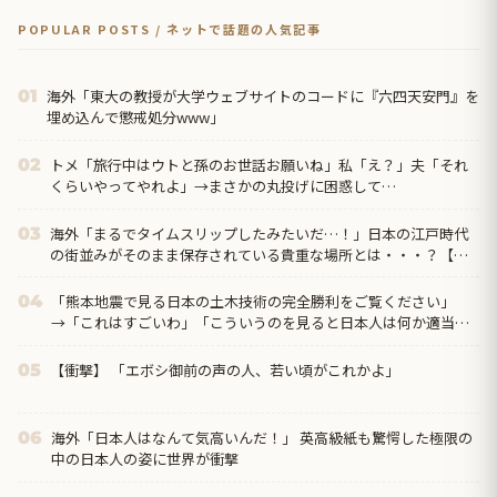
POPULAR POSTS / ネットで話題の人気記事
海外「東大の教授が大学ウェブサイトのコードに『六四天安門』を
01
埋め込んで懲戒処分www」
トメ「旅行中はウトと孫のお世話お願いね」私「え？」夫「それ
02
くらいやってやれよ」→まさかの丸投げに困惑して…
海外「まるでタイムスリップしたみたいだ…！」日本の江戸時代
03
の街並みがそのまま保存されている貴重な場所とは・・・？【海
外の反応】
「熊本地震で見る日本の土木技術の完全勝利をご覧ください」
04
→「これはすごいわ」「こういうのを見ると日本人は何か適当に
作る感じがしない・...
【衝撃】 「エボシ御前の声の人、若い頃がこれかよ」
05
海外「日本人はなんて気高いんだ！」 英高級紙も驚愕した極限の
06
中の日本人の姿に世界が衝撃