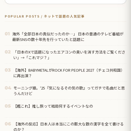
POPULAR POSTS / ネットで話題の人気記事
海外「全部日本の真似だったのか…」 日本の普通のテレビ番組が
01
最新SNSの数十年先を行っていたと話題に
「日本のXで話題になったエアコンの臭いを消す方法をご覧くださ
02
い」→「これマジ？」
【海外】BABYMETALがROCK FOR PEOPLE 2027（チェコ共和国）
03
に再出演？
モーニング娘。'25『気になるその気の歌』ってガチで名曲だと思
04
うんだけど
【艦これ】推し旅って結局何するイベントなの
05
【海外の反応】日本人は本当にこの膨大な数の漢字を全て書ける
06
のか？