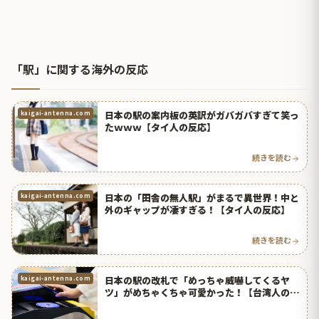
「駅」に関する海外の反応
日本の駅の案内板の英訳がガバガバすぎて笑っ
kaigai-antenna.com
たｗｗｗ【タイ人の反応】
続きを読む
日本の「田舎の無人駅」がまるで異世界！中と
kaigai-antenna.com
外のギャップが凄すぎる！【タイ人の反応】
続きを読む
日本の駅の改札で「めっちゃ威嚇してくるヤ
kaigai-antenna.com
ツ」がめちゃくちゃ可愛かった！【台湾人の反
応】 | 海外の反応アンテナ