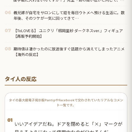
れも個性なの！差別は...
義兄嫁が自宅をサロンにして姪を毎日ウトメへ預ける生活に。数
06
年後、そのツケが一気に回ってきて…
【ToLOVEる】 ユニクリ「籾岡里紗 ダークネスver.」フィギュア
07
【再販予約開始】
期待値は凄かったのに放送後すぐ話題から消えてしまったアニメ
08
【海外の反応】
タイ人の反応
タイの最大級電子掲示板PantipやFacebookで交わされていたリアルなコメン
ト一覧です。
01
いいアイデアだね。ドアを閉めると「×」マークが
見えるようになって使用中なのが分かるんだ。