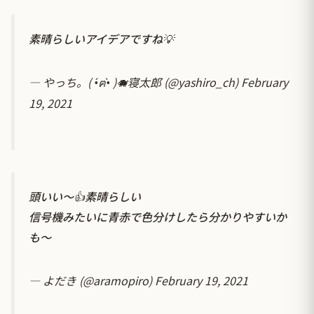
素晴らしいアイデアですね💡
— やっち。( •́ฅ•̀ )🐗寝太郎 (@yashiro_ch)
February
19, 2021
頭いい〜👍素晴らしい
信号機みたいに青赤で色分けしたら分かりやすいか
も〜
— よだき (@aramopiro)
February 19, 2021