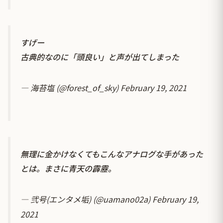
すげー
古典的なのに「頭良い」と声が出てしまった
— 海苔塩 (@forest_of_sky)
February 19, 2021
無理に金かけなくてもこんなアナログな手があった
とは。まさに青天の霹靂。
— 弐号(エンタメ垢) (@uamano02a)
February 19,
2021