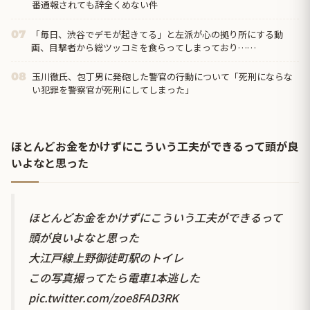
番通報されても辞全くめない件
「毎日、渋谷でデモが起きてる」と左派が心の拠り所にする動
07
画、目撃者から総ツッコミを食らってしまっており……
玉川徹氏、包丁男に発砲した警官の行動について「死刑にならな
08
い犯罪を警察官が死刑にしてしまった」
ほとんどお金をかけずにこういう工夫ができるって頭が良
いよなと思った
ほとんどお金をかけずにこういう工夫ができるって
頭が良いよなと思った
大江戸線上野御徒町駅のトイレ
この写真撮ってたら電車1本逃した
pic.twitter.com/zoe8FAD3RK