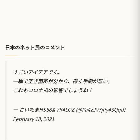
日本のネット民のコメント
すごいアイデアです。
一瞬で空き箇所が分かり、探す手間が無い。
これもコロナ禍の影響でしょうね！
— さいたまHS58& 7K4LOZ (@Pa4zJV7jPy43Qqd)
February 18, 2021