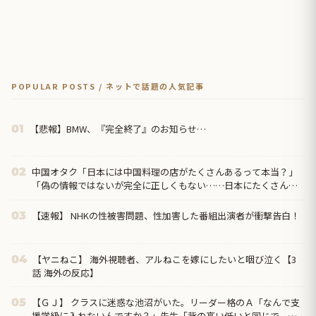
POPULAR POSTS / ネットで話題の人気記事
【悲報】BMW、『完全終了』のお知らせ…
01
中国オタク「日本には中国料理の店がたくさんあるって本当？」
02
「偽の情報ではないが完全に正しくもない……日本にたくさんあ
るのは『中華料理』だから」
【速報】 NHKの性被害問題、性加害した番組出演者が衝撃告白！
03
【ヤニねこ】 海外視聴者、アルねこを嫁にしたいと咽び泣く【3
04
話 海外の反応】
【ＧＪ】 クラスに迷惑な池沼がいた。リーダー格のＡ「なんで支
05
援学級に入れないんですか？」先生「背の高い低いと同じで、こ