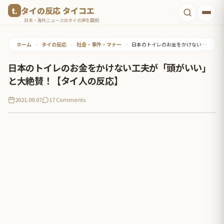
コ
タイの反応 タイコエ
ン
日本・海外ニュースのタイの声を翻訳
テ
ホーム
•
タイの反応
•
社会・事件・マナー
•
日本のトイレのお金をかけない工夫が「頭がいい」と大絶賛！【タイ人の反応】
ン
ツ
日本のトイレのお金をかけない工夫が「頭がいい」
へ
と大絶賛！【タイ人の反応】
ス
2021.09.07
17 Comments
キ
ッ
プ