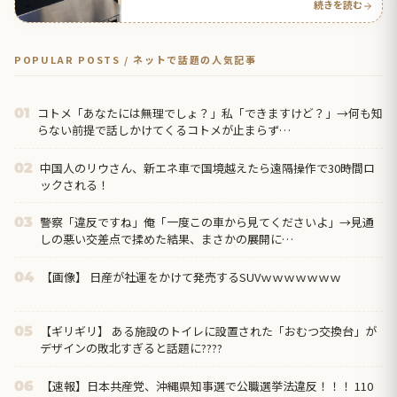
続きを読む
POPULAR POSTS / ネットで話題の人気記事
コトメ「あなたには無理でしょ？」私「できますけど？」→何も知
01
らない前提で話しかけてくるコトメが止まらず…
中国人のリウさん、新エネ車で国境越えたら遠隔操作で30時間ロ
02
ックされる！
警察「違反ですね」俺「一度この車から見てくださいよ」→見通
03
しの悪い交差点で揉めた結果、まさかの展開に…
【画像】 日産が社運をかけて発売するSUVｗｗｗｗｗｗｗ
04
【ギリギリ】 ある施設のトイレに設置された「おむつ交換台」が
05
デザインの敗北すぎると話題に????
【速報】日本共産党、沖縄県知事選で公職選挙法違反！！！ 110
06