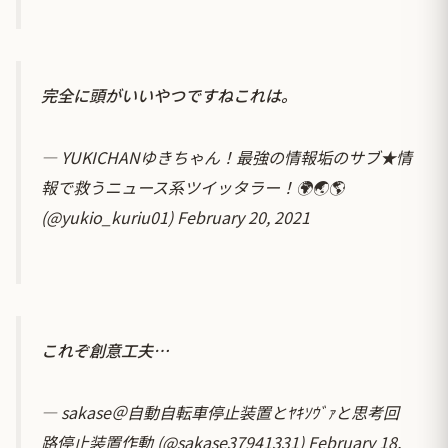
完全に頭がいいやつですねこれは。
— YUKICHANゆきちゃん！最強の情報垢のサブ★情
報で救うニュース系ツイッタラー！🌍️🌏️🌎️
(@yukio_kuriu01)
February 20, 2021
これぞ創意工夫…
— sakase＠自動自転車停止装置とﾔｷｿｳﾞｧと思考回
路停止装置作動 (@sakase37941331)
February 18,