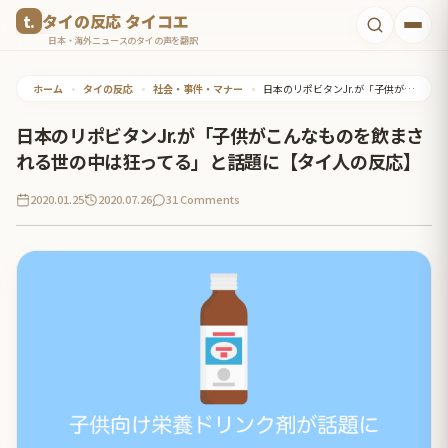
コ
タイの反応 タイコエ
ン
日本・海外ニュースのタイの声を翻訳
テ
ホーム
•
タイの反応
•
社会・事件・マナー
•
日本のリポビタンJr.が「子供がこんなものを飲まされる世の中は狂ってる」と話題に【タイ人の反応】
ン
ツ
日本のリポビタンJr.が「子供がこんなものを飲まさ
へ
れる世の中は狂ってる」と話題に【タイ人の反応】
ス
2020.01.25
2020.07.26
31 Comments
キ
ッ
プ