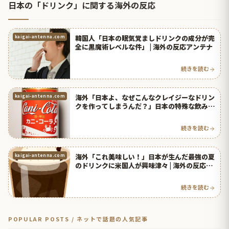
日本の「ドリンク」に関する海外の反応
韓国人「日本の眠気覚ましドリンクの成分が完
kaigai-antenna.com
全に黒魔術レベルな件」 | 海外の反応アンテナ
続きを読む
海外「日本よ、なぜこんなクレイジーなドリン
kaigai-antenna.com
クを作ってしまうんだ？」日本の特殊な飲み物
に海外が驚愕ｗｗｗ | 海外の反応アンテナ
続きを読む
海外「これ美味しい！」日本が生んだ最強の夏
kaigai-antenna.com
のドリンクに米国人が興味津々 | 海外の反応ア
ンテナ
続きを読む
POPULAR POSTS / ネットで話題の人気記事