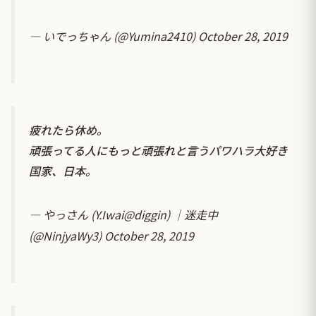
— いでっちゃん (@Yumina2410)
October 28, 2019
疲れたら休め。
頑張ってる人にもっと頑張れと言うパワハラ大好き
国家、日本。
— やっさん (Y.Iwai@diggin) ｜迷走中
(@NinjyaWy3)
October 28, 2019