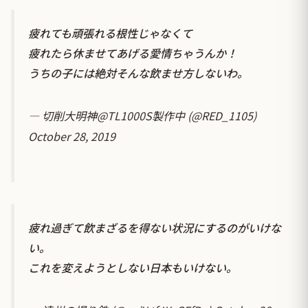
疲れても頑張れる根性じゃなくて
疲れたら休ませてあげる愛情ちゃうんか！
うちの子には絶対そんな飲ませ方しないわ。
— 切削大明神@TL1000S製作中 (@RED_1105)
October 28, 2019
疲れ過ぎて飲まざるを得ない状況にするのがいけな
い。
これを変えようとしない日本もいけない。