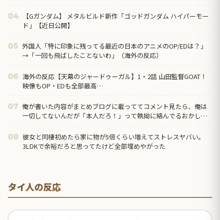
【Gガンダム】 メタルビルド新作「ゴッドガンダム ハイパーモー
04
ド」【近日公開】
外国人「特に印象に残ってる最近の日本のアニメのOP/EDは？」
05
→「一回も飛ばしたことないわ」（海外の反応）
海外の反応【天幕のジャードゥーガル】1・2話 山田監督GOAT！
06
映像もOP・EDも全部最高…
俺が書いた内容がまとめブログに載っててコメント見たら、俺は
07
一切してないんだが「本人だろ！」って執拗に絡んでるおかしな
奴がいたんだけど…
彼女と同棲初めたら家に物が5倍くらい増えてストレスヤバい。
08
3LDKで余裕だろと思ってたけど全部埋めやがった
タイ人の反応