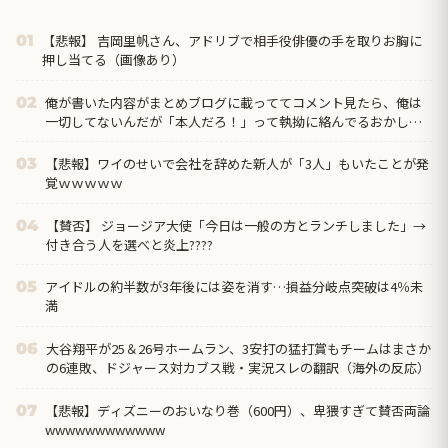
【悲報】 吉岡里帆さん、アドリブで相手役俳優の手を取りお胸に
01
押し当てる（画像あり）
俺が書いた内容がまとめブログに載っててコメント見たら、俺は
02
一切してないんだが「本人だろ！」って執拗に絡んでるおかしな
奴がいたんだけど…
【悲報】ワイのせいで会社を辞めた新人が「3人」もいたことが発
03
覚ｗｗｗｗｗ
【賛否】 ジョージア大使「今日は一般の方とランチしました」→
04
付き合う人を選べと炎上????
アイドルの約半数が3年後には姿を消す…損益分岐点突破は4％未
05
満
大谷翔平が25＆26号ホームラン、3安打の猛打賞もチームはまさか
06
の6連敗、ドジャース対カブス戦・実況スレの翻訳（海外の反応）
【悲報】ディズニーのおいなり巻（600円）、卑猥すぎて賛否両論
07
wwwwwwwwwwww