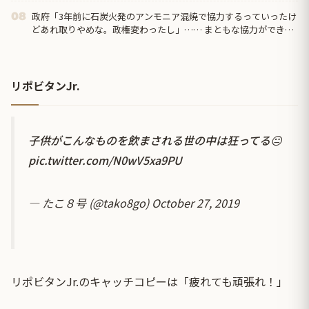
政府「3年前に石炭火発のアンモニア混焼で協力するっていったけ
08
どあれ取りやめな。政権変わったし」…… まともな協力ができな
い理由、これなんですよね
リポビタンJr.
子供がこんなものを飲まされる世の中は狂ってる😐
pic.twitter.com/N0wV5xa9PU
— たこ８号 (@tako8go)
October 27, 2019
リポビタンJr.のキャッチコピーは「疲れても頑張れ！」