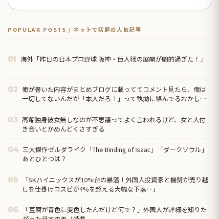
POPULAR POSTS / ネットで話題の人気記事
海外「昨日の日本プロ野球 阪神・巨人戦の展開が劇的過ぎた！」
01
俺が書いた内容がまとめブログに載っててコメント見たら、俺は
02
一切してないんだが「本人だろ！」って執拗に絡んでるおかしな
奴がいたんだけど…
高齢独身彼女無しなのが不思議ってよく言われるけど、女と人付
03
き合いとかめんどくさすぎる
三大傑作ゼルダライク「The Binding of Isaac」「ダークソウル」
04
あとひとつは？
「SKハイニックスが10%台の暴落！外国人投資家と機関が売り越
05
しを仕掛けコスピが4%を超える大幅な下落‥」
「豆腐が青色に変色したんだけど何で？」外国人が詳細を知りた
06
がった日本のモノ特集