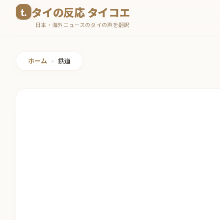
コ
タイの反応 タイコエ
ン
日本・海外ニュースのタイの声を翻訳
テ
ン
ツ
ホーム
•
鉄道
へ
ス
キ
ッ
プ