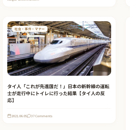
社会・事件・マナー
タイ人「これが先進国だ！」日本の新幹線の運転
士が走行中にトイレに行った結果【タイ人の反
応】
2021.06.05
37 Comments