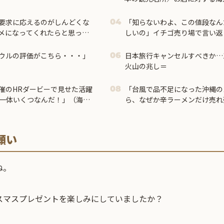
要求に応えるのがしんどくな
「知らないわよ、この値段なん
04
メになってくれたらと思って
しいの」イチゴ売り場で言い返
を食わせ続けた。→１年半で
ウルの評価がこちら・・・」
日本旅行キャンセルすべきか…
06
火山の兆し＝
催のHRダービーで見せた活躍
「台風で品不足になった沖縄の
08
「一体いくつなんだ！」（海外
ら、なぜか辛ラーメンだけ売れ
願い
ね。
スマスプレゼントを楽しみにしていましたか？