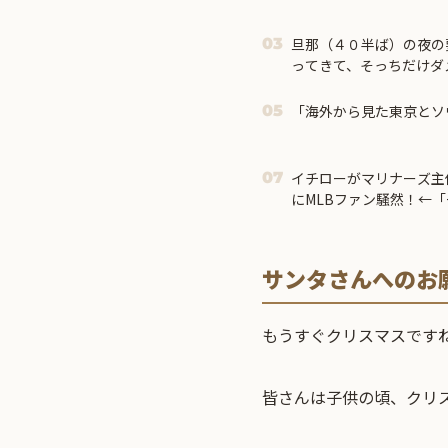
旦那（４０半ば）の夜の
03
ってきて、そっちだけダ
ジャンクフードや甘菓子
予想外の結果に・・・
「海外から見た東京とソ
05
イチローがマリナーズ主
07
にMLBファン騒然！←
の反応）
サンタさんへのお
もうすぐクリスマスです
皆さんは子供の頃、クリ