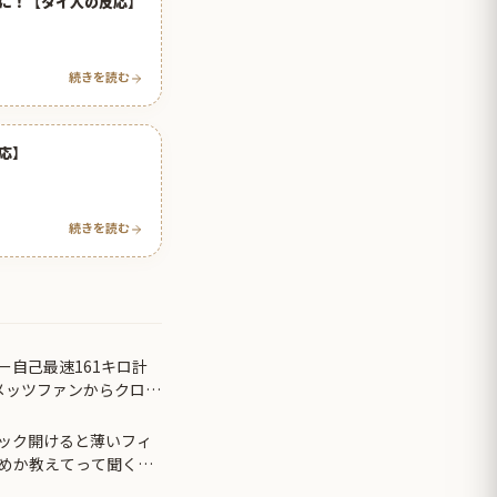
に！【タイ人の反応】
続きを読む
応】
続きを読む
ー自己最速161キロ計
メッツファンからクロー
ック開けると薄いフィ
めか教えてって聞くわ