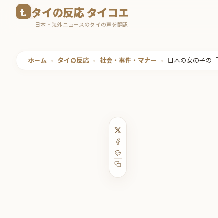
コ
タイの反応 タイコエ
ン
日本・海外ニュースのタイの声を翻訳
テ
ン
ツ
ホーム
•
タイの反応
•
社会・事件・マナー
•
日本の女の子の
へ
ス
キ
ッ
プ