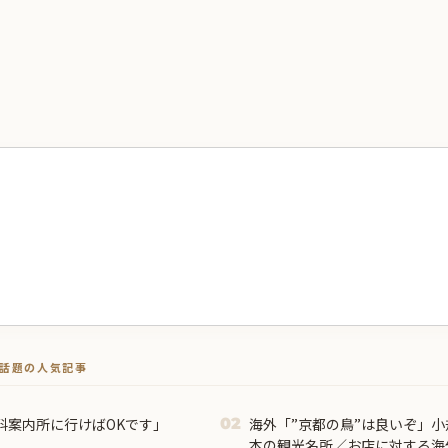
トで話題の人気記事
料案内所に行けばOKです」
海外「”京都の鳥”は良いぞ」
02
本の観光名所／お店に対する海