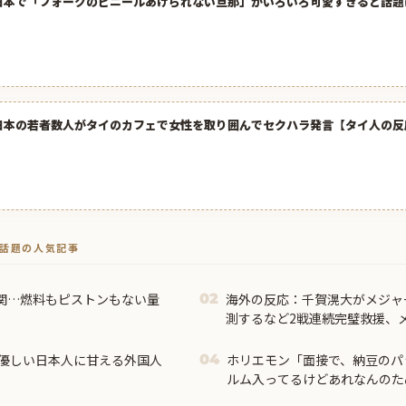
日本で「フォークのビニールあけられない旦那」がいろいろ可愛すぎると話題
日本の若者数人がタイのカフェで女性を取り囲んでセクハラ発言【タイ人の反
トで話題の人気記事
関…燃料もピストンもない量
海外の反応：千賀滉大がメジャ
02
測するなど2戦連続完璧救援、
ザー待望論も続出
優しい日本人に甘える外国人
ホリエモン「面接で、納豆のパ
04
ルム入ってるけどあれなんのた
け」