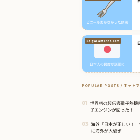
kaigai-antenna.com
POPULAR POSTS / ネッ
世界初の超伝導量子熱機
01
子エンジンが回った！
海外「日本が正しい！」
03
に海外が大騒ぎ