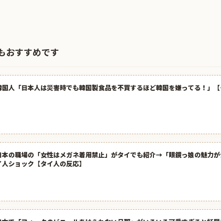
もおすすめです
韓国人「日本人は災害時でも韓国製食品を不買するほど韓国を嫌ってる！」【
日本の職場の「女性はメガネ着用禁止」がタイでも紹介→「眼鏡っ娘の魅力が
イ人ショック【タイ人の反応】