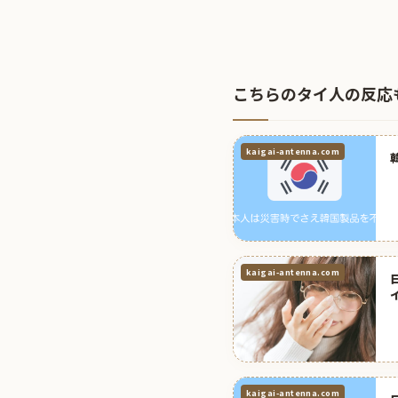
こちらのタイ人の反応
kaigai-antenna.com
kaigai-antenna.com
kaigai-antenna.com